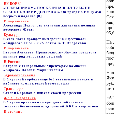
об
ВЫБОРЫ
пр
«ПРЕЕМНИКОМ» ПОСКАЧИНА В ИЛ ТУМЭНЕ
кон
СТАНЕТ БАНКИР ДОЛГУНОВ. Он придет в Ил Тумэн
всерьез и надолго
[0]
Са
В парламенте
нап
Александр Подголов: активная жизненная позиция
про
ветеранов Жатая
95,
Культура
В селе Майя пройдёт иммерсивный фестиваль
На 
«Андросов FEST» к 75‑летию В. Т. Андросова
соб
В парламенте
бю
Гаврил Алексеев: Правительству Якутии предстоит
принять ряд непростых решений
по
В России
пре
Встреча с генеральным директором компании
«Алроса» Павлом Маринычевым
Нал
Здравоохранение
Яку
В Якутской горбольнице №3 установлен пандус в
ру
кабинете компьютерной томографии
ист
Транспорт
Степан Баранов о плюсах своей профессии
«А
ЖКХ, энергетика
В Якутии принимают меры для стабильного
бол
топливообеспечения предприятий ЖКХ и энергетики
ос
В столице
рас