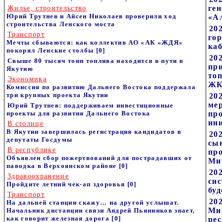
ге
Жилье, строительство
Юрий Трутнев и Айсен Николаев проверили ход
«А
строительства Ленского моста
202
Транспорт
гор
Мечты сбываются: как коллектив АО «АК «ЖДЯ»
ка
покорял Ленские столбы
[0]
202
Свыше 80 тысяч тонн топлива находится в пути в
пр
Якутию
то
Экономика
ЖК
Комиссия по развитию Дальнего Востока поддержала
три крупных проекта Якутии
20
ме
Юрий Трутнев: поддерживаем инвестиционные
проекты для развития Дальнего Востока
пр
ин
В столице
В Якутии завершилась регистрация кандидатов в
20
депутаты Госдумы
сы
В республике
пр
Объявлен сбор пожертвований для пострадавших от
Ми
паводка в Верхоянском районе
[0]
20
Здравоохранение
си
Пройдите летний чек-ап здоровья
[0]
бу
Транспорт
20
На дальней станции скажу… на другой услышат.
Ми
Начальник дистанции связи Андрей Пьянников знает,
как говорит железная дорога
[0]
ре