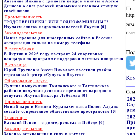
Ангелина Инкина о ценности каждой минуты и Артем
Денисов о силе рабочей привычки и главном стимуле
П
своей жизни
htt
Промышленность
"РОДСТВЕННИКИ" ИЛИ "ОДНОФАМИЛЬЦЫ"?
2024
Изучаем список недропользователей Якутии
[0]
Законодательство
Всег
Новые правила для иностранных сайтов в России:
авторизация только по номеру телефона
В республике
Под
В Якутии в 2026 году построят 24 спортивные
площадки по программе поддержки местных инициатив
В столице
Юрий Трутнев и Айсен Николаев посетили учебно-
стрелковый центр «Сулус» в Якутске
Ком
Образование, наука
Лучшие выпускники Томпонского и Таттинского
районов получили денежные премии от народного
Ссы
депутата Якутии Виктора Лебедева
[0]
20
Промышленность
Са
Новый парк в Нижнем Куранахе: как «Полюс Алдан»
ре
создаёт современное общественное пространство
[0]
202
Транспорт
Пр
Василий Попов – о долге, рельсах и Победе
[0]
пр
Законодательство
Законы, вступающие в силу в августе
202