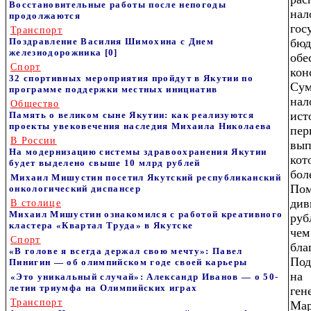
Восстановительные работы после непогоды
на
продолжаются
гос
Транспорт
Поздравление Василия Шимохина с Днем
бю
железнодорожника
[0]
обе
Спорт
ко
32 спортивных мероприятия пройдут в Якутии по
Су
программе поддержки местных инициатив
нал
Общество
ист
Память о великом сыне Якутии: как реализуются
проекты увековечения наследия Михаила Николаева
пер
В России
вып
На модернизацию системы здравоохранения Якутии
кот
будет выделено свыше 10 млрд рублей
бол
Михаил Мишустин посетил Якутский республиканский
Пом
онкологический диспансер
ди
В столице
Михаил Мишустин ознакомился с работой креативного
руб
кластера «Квартал Труда» в Якутске
че
Спорт
бл
«В голове я всегда держал свою мечту»: Павел
Под
Пинигин — об олимпийском годе своей карьеры
на
«Это уникальный случай»: Александр Иванов — о 50-
летии триумфа на Олимпийских играх
ге
Транспорт
Мар