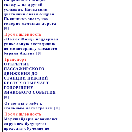
скажу… на другой
услышат. Начальник
дистанции связи Андрей
Пьянников знает, как
говорит железная дорога
[0]
Промышленность
«Полюс Фонд» поддержал
уникальную экспедицию
по мониторингу снежного
барана Аллена
[0]
Транспорт
ОТКРЫТИЕ
ПАССАЖИРСКОГО
ДВИЖЕНИЯ ДО
СТАНЦИИ НИЖНИЙ
БЕСТЯХ ОТМЕЧАЕТ
ГОДОВЩИНУ
ЗНАКОВОГО СОБЫТИЯ
[0]
От мечты о небе к
стальным магистралям
[0]
Промышленность
Маркшейдеры осваивают
«оружие» будущего:
проходят обучение по