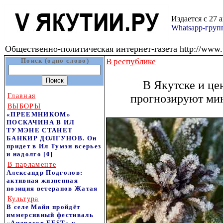
Издается с 27 
Whatsapp-гру
Общественно-политическая интернет-газета http://www.v
Поиск (одно слово)
В республике
В Якутске и це
Главная
прогнозируют ми
ВЫБОРЫ
«ПРЕЕМНИКОМ»
ПОСКАЧИНА В ИЛ
ТУМЭНЕ СТАНЕТ
БАНКИР ДОЛГУНОВ. Он
придет в Ил Тумэн всерьез
и надолго
[0]
В парламенте
Александр Подголов:
активная жизненная
позиция ветеранов Жатая
Культура
В селе Майя пройдёт
иммерсивный фестиваль
«Андросов FEST» к