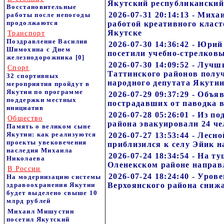
Якутский республиканский
Восстановительные
2026-07-31 20:14:13 - Мих
работы после непогоды
продолжаются
работой креативного класт
Якутске
Транспорт
Поздравление Василия
2026-07-30 14:36:42 - Юри
Шимохина с Днем
посетили учебно-стрелковы
железнодорожника
[0]
2026-07-30 14:09:52 - Луч
Спорт
Таттинского районов полу
32 спортивных
народного депутата Якути
мероприятия пройдут в
Якутии по программе
2026-07-29 09:37:29 - Объ
поддержки местных
пострадавших от паводка 
инициатив
2026-07-28 05:26:01 - Из п
Общество
района эвакуировали 24 че
Память о великом сыне
Якутии: как реализуются
2026-07-27 13:53:44 - Лес
проекты увековечения
приблизился к селу Эйик н
наследия Михаила
2026-07-24 18:34:54 - На т
Николаева
Оленекском районе напра
В России
2026-07-24 18:24:40 - Уров
На модернизацию системы
здравоохранения Якутии
Верхоянского района сниж
будет выделено свыше 10
млрд рублей
Михаил Мишустин
посетил Якутский