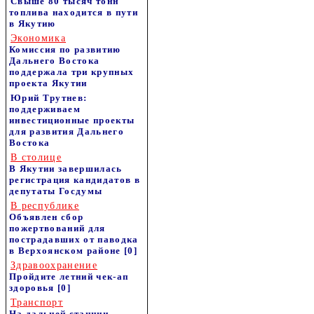
Свыше 80 тысяч тонн
топлива находится в пути
в Якутию
Экономика
Комиссия по развитию
Дальнего Востока
поддержала три крупных
проекта Якутии
Юрий Трутнев:
поддерживаем
инвестиционные проекты
для развития Дальнего
Востока
В столице
В Якутии завершилась
регистрация кандидатов в
депутаты Госдумы
В республике
Объявлен сбор
пожертвований для
пострадавших от паводка
в Верхоянском районе
[0]
Здравоохранение
Пройдите летний чек-ап
здоровья
[0]
Транспорт
На дальней станции