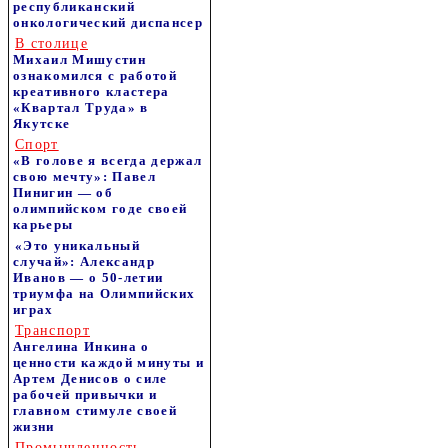
республиканский
онкологический диспансер
В столице
Михаил Мишустин
ознакомился с работой
креативного кластера
«Квартал Труда» в
Якутске
Спорт
«В голове я всегда держал
свою мечту»: Павел
Пинигин — об
олимпийском годе своей
карьеры
«Это уникальный
случай»: Александр
Иванов — о 50-летии
триумфа на Олимпийских
играх
Транспорт
Ангелина Инкина о
ценности каждой минуты и
Артем Денисов о силе
рабочей привычки и
главном стимуле своей
жизни
Промышленность