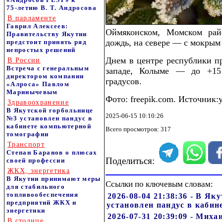
75‑летию В. Т. Андросова
В парламенте
Гаврил Алексеев:
Оймяконском, Момском рай
Правительству Якутии
дождь, на севере — с мокрым
предстоит принять ряд
непростых решений
Днем в центре республики п
В России
Встреча с генеральным
западе, Колыме — до +1
директором компании
градусов.
«Алроса» Павлом
Маринычевым
Фото: freepik.com. Источник:y
Здравоохранение
В Якутской горбольнице
2025-06-15 10:10:26
№3 установлен пандус в
кабинете компьютерной
Всего просмотров: 317
томографии
Транспорт
Степан Баранов о плюсах
Поделиться:
своей профессии
ЖКХ, энергетика
В Якутии принимают меры
Ссылки по ключевым словам:
для стабильного
топливообеспечения
2026-08-04 21:38:36 - В Я
предприятий ЖКХ и
установлен пандус в каби
энергетики
2026-07-31 20:39:09 - Мих
В столице