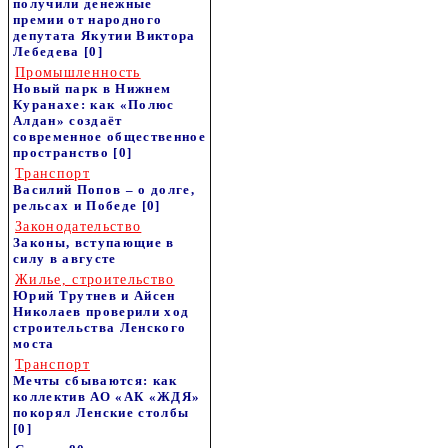
получили денежные
премии от народного
депутата Якутии Виктора
Лебедева
[0]
Промышленность
Новый парк в Нижнем
Куранахе: как «Полюс
Алдан» создаёт
современное общественное
пространство
[0]
Транспорт
Василий Попов – о долге,
рельсах и Победе
[0]
Законодательство
Законы, вступающие в
силу в августе
Жилье, строительство
Юрий Трутнев и Айсен
Николаев проверили ход
строительства Ленского
моста
Транспорт
Мечты сбываются: как
коллектив АО «АК «ЖДЯ»
покорял Ленские столбы
[0]