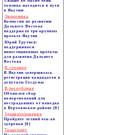
Свыше 80 тысяч тонн
топлива находится в пути
в Якутию
Экономика
Комиссия по развитию
Дальнего Востока
поддержала три крупных
проекта Якутии
Юрий Трутнев:
поддерживаем
инвестиционные проекты
для развития Дальнего
Востока
В столице
В Якутии завершилась
регистрация кандидатов в
депутаты Госдумы
В республике
Объявлен сбор
пожертвований для
пострадавших от паводка
в Верхоянском районе
[0]
Здравоохранение
Пройдите летний чек-ап
здоровья
[0]
Транспорт
На дальней станции