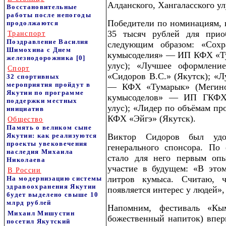
Алданского, Хангаласского ул
Восстановительные
работы после непогоды
Победители по номинациям, 
продолжаются
35 тысяч рублей для приоб
Транспорт
Поздравление Василия
следующим образом: «Сохр
Шимохина с Днем
кумысоделия» — ИП КФХ «Ту
железнодорожника
[0]
улус); «Лучшее оформлен
Спорт
«Сидоров В.С.» (Якутск); «Л
32 спортивных
мероприятия пройдут в
— КФХ «Тумарык» (Мегино-
Якутии по программе
кумысоделов» — ИП ГКФХ 
поддержки местных
улус); «Лидер по объёмам пр
инициатив
КФХ «Эйгэ» (Якутск).
Общество
Память о великом сыне
Якутии: как реализуются
Виктор Сидоров был удо
проекты увековечения
генерального спонсора. По 
наследия Михаила
стало для него первым оп
Николаева
участие в будущем: «В этом
В России
литров кумыса. Считаю,
На модернизацию системы
здравоохранения Якутии
появляется интерес у людей»,
будет выделено свыше 10
млрд рублей
Напомним, фестиваль «К
Михаил Мишустин
божественный напиток) впер
посетил Якутский