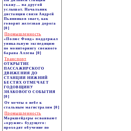
скажу… на другой
услышат. Начальник
дистанции связи Андрей
Пьянников знает, как
говорит железная дорога
[0]
Промышленность
«Полюс Фонд» поддержал
уникальную экспедицию
по мониторингу снежного
барана Аллена
[0]
Транспорт
ОТКРЫТИЕ
ПАССАЖИРСКОГО
ДВИЖЕНИЯ ДО
СТАНЦИИ НИЖНИЙ
БЕСТЯХ ОТМЕЧАЕТ
ГОДОВЩИНУ
ЗНАКОВОГО СОБЫТИЯ
[0]
От мечты о небе к
стальным магистралям
[0]
Промышленность
Маркшейдеры осваивают
«оружие» будущего:
проходят обучение по