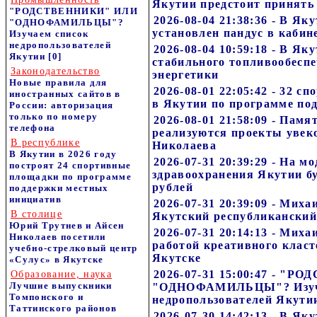
Якутии предстоит принять
"РОДСТВЕННИКИ" ИЛИ
2026-08-04 21:38:36 - В Я
"ОДНОФАМИЛЬЦЫ"?
установлен пандус в каби
Изучаем список
недропользователей
2026-08-04 10:59:18 - В Я
Якутии
[0]
стабильного топливообесп
Законодательство
энергетики
Новые правила для
2026-08-01 22:05:42 - 32 
иностранных сайтов в
в Якутии по программе по
России: авторизация
только по номеру
2026-08-01 21:58:09 - Пам
телефона
реализуются проекты увек
В республике
Николаева
В Якутии в 2026 году
2026-07-31 20:39:29 - На 
построят 24 спортивные
здравоохранения Якутии б
площадки по программе
рублей
поддержки местных
инициатив
2026-07-31 20:39:09 - Мих
В столице
Якутский республиканский
Юрий Трутнев и Айсен
2026-07-31 20:14:13 - Мих
Николаев посетили
работой креативного класт
учебно-стрелковый центр
Якутске
«Сулус» в Якутске
2026-07-31 15:00:47 - "
Образование, наука
Лучшие выпускники
"ОДНОФАМИЛЬЦЫ"? Изуч
Томпонского и
недропользователей Якути
Таттинского районов
2026-07-30 14:42:13 - В Як