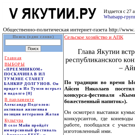
Издается с 27 
Whatsapp-гру
Общественно-политическая интернет-газета http://www.v
Поиск (одно слово)
Сельское хозяйство и АПК
Глава Якутии встр
Главная
республиканского ко
ВЫБОРЫ
– Ай
«ПРЕЕМНИКОМ»
ПОСКАЧИНА В ИЛ
ТУМЭНЕ СТАНЕТ
По традиции во время Ы
БАНКИР ДОЛГУНОВ. Он
Айсен Николаев посетил
придет в Ил Тумэн всерьез
и надолго
[0]
конкурса-фестиваля «Кы
В парламенте
божественный напиток»).
Александр Подголов:
активная жизненная
Он осмотрел выставки кумыс
позиция ветеранов Жатая
конкурсантов, где коневоды
Культура
работе, пообщался с участн
В селе Майя пройдёт
иммерсивный фестиваль
изготовленный ими.
«Андросов FEST» к