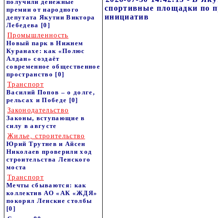
получили денежные
спортивные площадки по 
премии от народного
инициатив
депутата Якутии Виктора
Лебедева
[0]
Промышленность
Новый парк в Нижнем
Куранахе: как «Полюс
Алдан» создаёт
современное общественное
пространство
[0]
Транспорт
Василий Попов – о долге,
рельсах и Победе
[0]
Законодательство
Законы, вступающие в
силу в августе
Жилье, строительство
Юрий Трутнев и Айсен
Николаев проверили ход
строительства Ленского
моста
Транспорт
Мечты сбываются: как
коллектив АО «АК «ЖДЯ»
покорял Ленские столбы
[0]