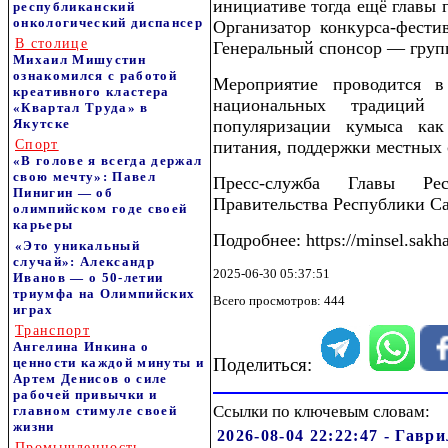
инициативе тогда ещё главы 
республиканский
онкологический диспансер
Организатор конкурса-фести
В столице
Генеральный спонсор — груп
Михаил Мишустин
ознакомился с работой
Мероприятие проводится в
креативного кластера
национальных традиций 
«Квартал Труда» в
Якутске
популяризации кумыса как
Спорт
питания, поддержки местных 
«В голове я всегда держал
свою мечту»: Павел
Пресс-служба Главы Ре
Пинигин — об
Правительства Республики Са
олимпийском годе своей
карьеры
Подробнее: https://minsel.sakh
«Это уникальный
случай»: Александр
2025-06-30 05:37:51
Иванов — о 50-летии
триумфа на Олимпийских
Всего просмотров: 444
играх
Транспорт
Ангелина Инкина о
Поделиться:
ценности каждой минуты и
Артем Денисов о силе
рабочей привычки и
Ссылки по ключевым словам:
главном стимуле своей
жизни
2026-08-04 22:22:47 - Гавр
Промышленность