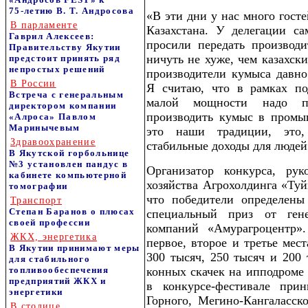
75‑летию В. Т. Андросова
«В эти дни у нас много госте
В парламенте
Казахстана. У делегации с
Гаврил Алексеев:
просили передать производ
Правительству Якутии
ничуть не хуже, чем казахски
предстоит принять ряд
непростых решений
производители кумыса давно
В России
Я считаю, что в рамках по
Встреча с генеральным
малой мощности надо по
директором компании
производить кумыс в промы
«Алроса» Павлом
Маринычевым
это наши традиции, это,
Здравоохранение
стабильные доходы для людей
В Якутской горбольнице
№3 установлен пандус в
Организатор конкурса, рук
кабинете компьютерной
хозяйства Агрохолдинга «Ту
томографии
что победители определен
Транспорт
Степан Баранов о плюсах
специальный приз от ген
своей профессии
компаний «Амурагроцентр»
ЖКХ, энергетика
первое, второе и третье мес
В Якутии принимают меры
300 тысяч, 250 тысяч и 200 
для стабильного
топливообеспечения
конных скачек на ипподроме 
предприятий ЖКХ и
в конкурсе-фестивале при
энергетики
Горного, Мегино-Кангаласско
В столице