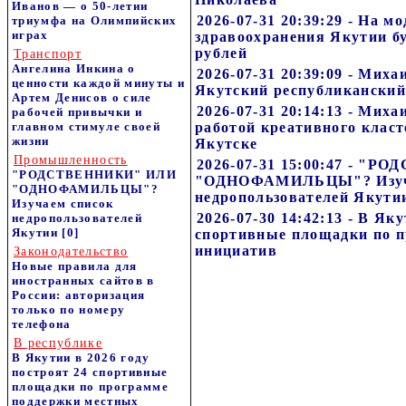
Иванов — о 50-летии
2026-07-31 20:39:29 - На 
триумфа на Олимпийских
играх
здравоохранения Якутии б
рублей
Транспорт
Ангелина Инкина о
2026-07-31 20:39:09 - Мих
ценности каждой минуты и
Якутский республиканский
Артем Денисов о силе
2026-07-31 20:14:13 - Мих
рабочей привычки и
главном стимуле своей
работой креативного класт
жизни
Якутске
Промышленность
2026-07-31 15:00:47 - "
"РОДСТВЕННИКИ" ИЛИ
"ОДНОФАМИЛЬЦЫ"? Изуч
"ОДНОФАМИЛЬЦЫ"?
недропользователей Якути
Изучаем список
2026-07-30 14:42:13 - В Як
недропользователей
Якутии
[0]
спортивные площадки по 
инициатив
Законодательство
Новые правила для
иностранных сайтов в
России: авторизация
только по номеру
телефона
В республике
В Якутии в 2026 году
построят 24 спортивные
площадки по программе
поддержки местных