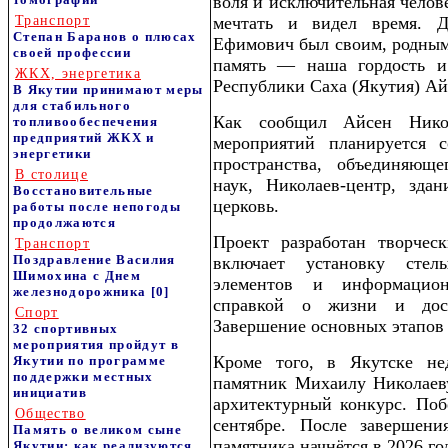
воля и исключительная челов
Транспорт
мечтать и видел время. 
Степан Баранов о плюсах
Ефимович был своим, родным
своей профессии
память — наша гордость и
ЖКХ, энергетика
Республики Саха (Якутия) Ай
В Якутии принимают меры
для стабильного
Как сообщил Айсен Нико
топливообеспечения
предприятий ЖКХ и
мероприятий планируется с
энергетики
пространства, объединяющ
В столице
наук, Николаев-центр, зд
Восстановительные
церковь.
работы после непогоды
продолжаются
Проект разработан творчес
Транспорт
Поздравление Василия
включает установку стел
Шимохина с Днем
элементов и информацио
железнодорожника
[0]
справкой о жизни и дос
Спорт
Завершение основных этапов п
32 спортивных
мероприятия пройдут в
Кроме того, в Якутске не
Якутии по программе
поддержки местных
памятник Михаилу Николаеву
инициатив
архитектурный конкурс. Поб
Общество
сентябре. После завершени
Память о великом сыне
памятника начнётся в 2026 год
Якутии: как реализуются