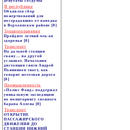
депутаты Госдумы
В республике
Объявлен сбор
пожертвований для
пострадавших от паводка
в Верхоянском районе
[0]
Здравоохранение
Пройдите летний чек-ап
здоровья
[0]
Транспорт
На дальней станции
скажу… на другой
услышат. Начальник
дистанции связи Андрей
Пьянников знает, как
говорит железная дорога
[0]
Промышленность
«Полюс Фонд» поддержал
уникальную экспедицию
по мониторингу снежного
барана Аллена
[0]
Транспорт
ОТКРЫТИЕ
ПАССАЖИРСКОГО
ДВИЖЕНИЯ ДО
СТАНЦИИ НИЖНИЙ