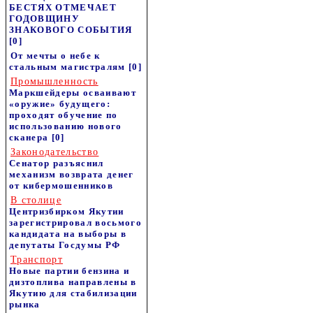
БЕСТЯХ ОТМЕЧАЕТ
ГОДОВЩИНУ
ЗНАКОВОГО СОБЫТИЯ
[0]
От мечты о небе к
стальным магистралям
[0]
Промышленность
Маркшейдеры осваивают
«оружие» будущего:
проходят обучение по
использованию нового
сканера
[0]
Законодательство
Сенатор разъяснил
механизм возврата денег
от кибермошенников
В столице
Центризбирком Якутии
зарегистрировал восьмого
кандидата на выборы в
депутаты Госдумы РФ
Транспорт
Новые партии бензина и
дизтоплива направлены в
Якутию для стабилизации
рынка