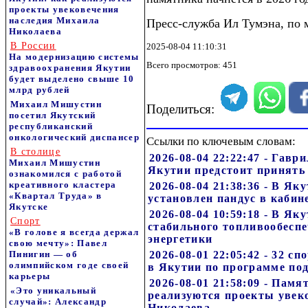
проекты увековечения
наследия Михаила
Пресс-служба Ил Тумэна, по
Николаева
В России
2025-08-04 11:10:31
На модернизацию системы
Всего просмотров: 451
здравоохранения Якутии
будет выделено свыше 10
млрд рублей
Михаил Мишустин
Поделиться:
посетил Якутский
республиканский
онкологический диспансер
Ссылки по ключевым словам:
В столице
2026-08-04 22:22:47 - Гавр
Михаил Мишустин
Якутии предстоит принять
ознакомился с работой
креативного кластера
2026-08-04 21:38:36 - В Я
«Квартал Труда» в
установлен пандус в каби
Якутске
2026-08-04 10:59:18 - В Я
Спорт
стабильного топливообесп
«В голове я всегда держал
энергетики
свою мечту»: Павел
Пинигин — об
2026-08-01 22:05:42 - 32 
олимпийском годе своей
в Якутии по программе по
карьеры
2026-08-01 21:58:09 - Пам
«Это уникальный
реализуются проекты увек
случай»: Александр
Николаева