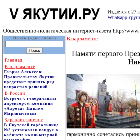
Издается с 27 
Whatsapp-гру
Общественно-политическая интернет-газета http://www.v
Поиск (одно слово)
В парламенте
Памяти первого Пре
Главная
Ник
В парламенте
Гаврил Алексеев:
Правительству Якутии
предстоит принять ряд
непростых решений
В России
Встреча с генеральным
директором компании
«Алроса» Павлом
Маринычевым
Здравоохранение
В Якутской горбольнице
№3 установлен пандус в
гармонично сочетались принц
кабинете компьютерной
томографии