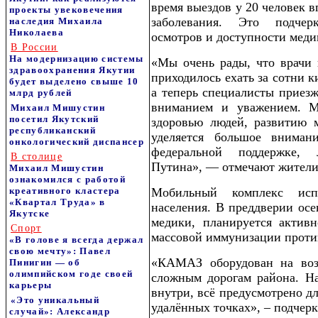
время выездов у 20 человек 
проекты увековечения
заболевания. Это подчер
наследия Михаила
Николаева
осмотров и доступности меди
В России
На модернизацию системы
«Мы очень рады, что врачи 
здравоохранения Якутии
приходилось ехать за сотни к
будет выделено свыше 10
а теперь специалисты приезж
млрд рублей
вниманием и уважением. М
Михаил Мишустин
посетил Якутский
здоровью людей, развитию 
республиканский
уделяется большое внимани
онкологический диспансер
федеральной поддержке,
В столице
Путина», — отмечают жители
Михаил Мишустин
ознакомился с работой
креативного кластера
Мобильный комплекс исп
«Квартал Труда» в
населения. В преддверии осе
Якутске
медики, планируется актив
Спорт
массовой иммунизации проти
«В голове я всегда держал
свою мечту»: Павел
«КАМАЗ оборудован на воз
Пинигин — об
олимпийском годе своей
сложным дорогам района. Н
карьеры
внутри, всё предусмотрено д
«Это уникальный
удалённых точках», – подчер
случай»: Александр