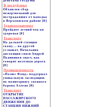
депутаты Госдумы
В республике
Объявлен сбор
пожертвований для
пострадавших от паводка
в Верхоянском районе
[0]
Здравоохранение
Пройдите летний чек-ап
здоровья
[0]
Транспорт
На дальней станции
скажу… на другой
услышат. Начальник
дистанции связи Андрей
Пьянников знает, как
говорит железная дорога
[0]
Промышленность
«Полюс Фонд» поддержал
уникальную экспедицию
по мониторингу снежного
барана Аллена
[0]
Транспорт
ОТКРЫТИЕ
ПАССАЖИРСКОГО
ДВИЖЕНИЯ ДО
СТАНЦИИ НИЖНИЙ