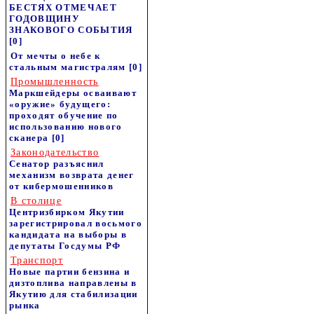
БЕСТЯХ ОТМЕЧАЕТ
ГОДОВЩИНУ
ЗНАКОВОГО СОБЫТИЯ
[0]
От мечты о небе к
стальным магистралям
[0]
Промышленность
Маркшейдеры осваивают
«оружие» будущего:
проходят обучение по
использованию нового
сканера
[0]
Законодательство
Сенатор разъяснил
механизм возврата денег
от кибермошенников
В столице
Центризбирком Якутии
зарегистрировал восьмого
кандидата на выборы в
депутаты Госдумы РФ
Транспорт
Новые партии бензина и
дизтоплива направлены в
Якутию для стабилизации
рынка