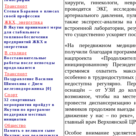
хирурги, гинекологи, не
Транспорт
проводятся ЭКГ, исследов
Степан Баранов о плюсах
артериального давления, пул
своей профессии
также экспресс-анализы на 
ЖКХ, энергетика
В Якутии принимают меры
встроенной лаборатории, рез
для стабильного
что существенно ускоряет пос
топливообеспечения
предприятий ЖКХ и
«На передвижном медици
энергетики
получили благодаря программ
В столице
нацпроекта «Продолжит
Восстановительные
работы после непогоды
инициированному Президе
продолжаются
стремимся охватить макс
Транспорт
особенно в труднодоступных 
Поздравление Василия
недоступна регулярно. Пе
Шимохина с Днем
железнодорожника
[0]
оснащён – от УЗИ до кол
Спорт
возможное, чтобы на месте
32 спортивных
провести диспансеризацию 
мероприятия пройдут в
зимников продолжим выезды в
Якутии по программе
поддержки местных
движение у нас – по реке»,
инициатив
главный врач Верхоянской ЦР
Общество
Память о великом сыне
Особое внимание уделяется
Якутии: как реализуются