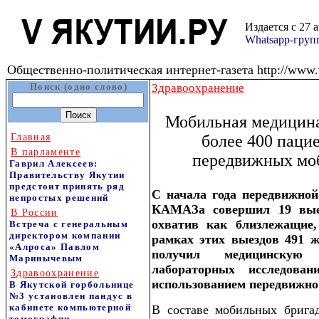
Издается с 27 
Whatsapp-гру
Общественно-политическая интернет-газета http://www.v
Поиск (одно слово)
Здравоохранение
Мобильная медицина
Главная
более 400 паци
В парламенте
передвижных мо
Гаврил Алексеев:
Правительству Якутии
предстоит принять ряд
С начала года передвижной
непростых решений
КАМАЗа совершил 19 выез
В России
охватив как близлежащие,
Встреча с генеральным
директором компании
рамках этих выездов 491 
«Алроса» Павлом
получил медицинскую
Маринычевым
лабораторных исследова
Здравоохранение
использованием передвижно
В Якутской горбольнице
№3 установлен пандус в
кабинете компьютерной
В составе мобильных бригад
томографии