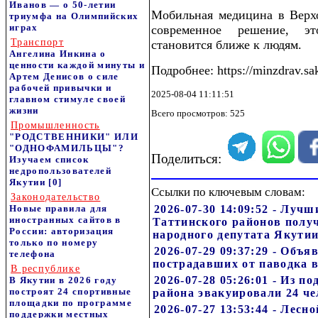
Иванов — о 50-летии
Мобильная медицина в Верх
триумфа на Олимпийских
играх
современное решение, э
Транспорт
становится ближе к людям.
Ангелина Инкина о
ценности каждой минуты и
Подробнее: https://minzdrav.sa
Артем Денисов о силе
рабочей привычки и
2025-08-04 11:11:51
главном стимуле своей
жизни
Всего просмотров: 525
Промышленность
"РОДСТВЕННИКИ" ИЛИ
"ОДНОФАМИЛЬЦЫ"?
Поделиться:
Изучаем список
недропользователей
Якутии
[0]
Ссылки по ключевым словам:
Законодательство
Новые правила для
2026-07-30 14:09:52 - Луч
иностранных сайтов в
Таттинского районов полу
России: авторизация
народного депутата Якути
только по номеру
2026-07-29 09:37:29 - Объ
телефона
пострадавших от паводка 
В республике
2026-07-28 05:26:01 - Из п
В Якутии в 2026 году
построят 24 спортивные
района эвакуировали 24 че
площадки по программе
2026-07-27 13:53:44 - Лес
поддержки местных