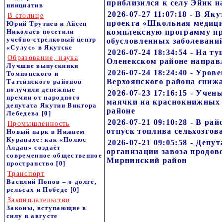
приблизился к селу Эйик н
инициатив
2026-07-27 11:07:18 - В Як
В столице
проекта «Школьная медицин
Юрий Трутнев и Айсен
Николаев посетили
комплексную программу п
учебно-стрелковый центр
обусловленных заболевани
«Сулус» в Якутске
2026-07-24 18:34:54 - На т
Образование, наука
Оленекском районе напра
Лучшие выпускники
2026-07-24 18:24:40 - Уров
Томпонского и
Верхоянского района сниж
Таттинского районов
получили денежные
2026-07-23 17:16:15 - Уче
премии от народного
маячки на краснокнижных
депутата Якутии Виктора
районе
Лебедева
[0]
2026-07-21 09:10:28 - В ра
Промышленность
отпуск топлива сельхозто
Новый парк в Нижнем
Куранахе: как «Полюс
2026-07-21 09:05:58 - Деп
Алдан» создаёт
организации завоза продов
современное общественное
Мирнинский район
пространство
[0]
Транспорт
Василий Попов – о долге,
рельсах и Победе
[0]
Законодательство
Законы, вступающие в
силу в августе