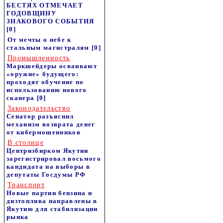
БЕСТЯХ ОТМЕЧАЕТ
ГОДОВЩИНУ
ЗНАКОВОГО СОБЫТИЯ
[0]
От мечты о небе к
стальным магистралям
[0]
Промышленность
Маркшейдеры осваивают
«оружие» будущего:
проходят обучение по
использованию нового
сканера
[0]
Законодательство
Сенатор разъяснил
механизм возврата денег
от кибермошенников
В столице
Центризбирком Якутии
зарегистрировал восьмого
кандидата на выборы в
депутаты Госдумы РФ
Транспорт
Новые партии бензина и
дизтоплива направлены в
Якутию для стабилизации
рынка