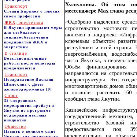
Хуснуллина. Об этом со
Транспорт
мессенджере Мax глава рес
Степан Баранов о плюсах
своей профессии
«Одобрено выделение средст
ЖКХ, энергетика
В Якутии принимают меры
строительство мостового п
для стабильного
включён в нацпроект «Инфра
топливообеспечения
ключевым объектом развити
предприятий ЖКХ и
республики и всей страны. 
энергетики
энергоснабжения, водоснаб
В столице
Восстановительные
части Якутска, в первую оч
работы после непогоды
Объём финансирования –
продолжаются
направляются на строитель
Транспорт
инфраструктуры. Это создас
Поздравление Василия
Шимохина с Днем
многоквартирных домов обще
железнодорожника
[0]
и позволит расселить 160
Спорт
сообщил глава Якутии.
32 спортивных
мероприятия пройдут в
Казначейские инфраструкт
Якутии по программе
поддержки местных
государственный механизм,
инициатив
строительство базовой ин
Общество
предоставляется под 3
Память о великом сыне
исключительно на объекты
Якутии: как реализуются