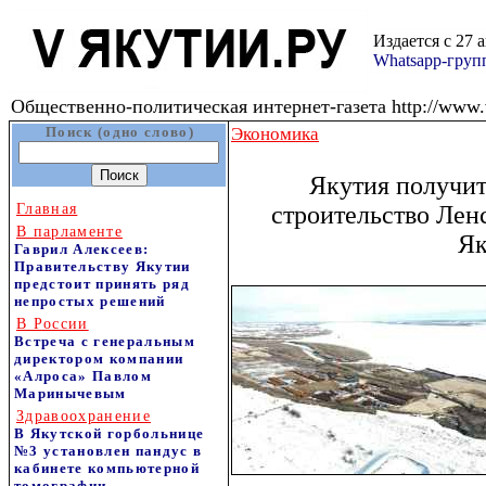
Издается с 27 
Whatsapp-гру
Общественно-политическая интернет-газета http://www.v
Поиск (одно слово)
Экономика
Якутия получит
Главная
строительство Ленс
В парламенте
Як
Гаврил Алексеев:
Правительству Якутии
предстоит принять ряд
непростых решений
В России
Встреча с генеральным
директором компании
«Алроса» Павлом
Маринычевым
Здравоохранение
В Якутской горбольнице
№3 установлен пандус в
кабинете компьютерной
томографии