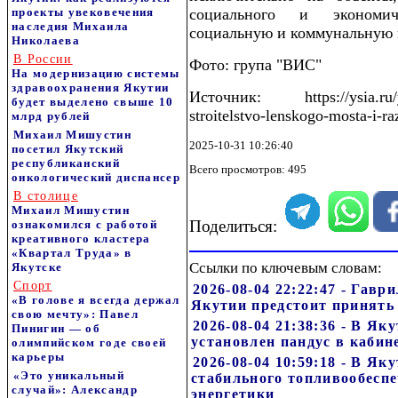
проекты увековечения
социального и экономич
наследия Михаила
социальную и коммунальную 
Николаева
В России
Фото: група "ВИС"
На модернизацию системы
здравоохранения Якутии
Источник: https://ysia.ru/yak
будет выделено свыше 10
stroitelstvo-lenskogo-mosta-i-ra
млрд рублей
Михаил Мишустин
2025-10-31 10:26:40
посетил Якутский
республиканский
Всего просмотров: 495
онкологический диспансер
В столице
Михаил Мишустин
Поделиться:
ознакомился с работой
креативного кластера
«Квартал Труда» в
Ссылки по ключевым словам:
Якутске
Спорт
2026-08-04 22:22:47 - Гавр
«В голове я всегда держал
Якутии предстоит принять
свою мечту»: Павел
2026-08-04 21:38:36 - В Я
Пинигин — об
установлен пандус в каби
олимпийском годе своей
карьеры
2026-08-04 10:59:18 - В Я
«Это уникальный
стабильного топливообесп
случай»: Александр
энергетики