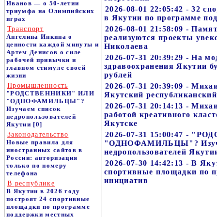
Иванов — о 50-летии
2026-08-01 22:05:42 - 32 
триумфа на Олимпийских
в Якутии по программе по
играх
2026-08-01 21:58:09 - Пам
Транспорт
Ангелина Инкина о
реализуются проекты увек
ценности каждой минуты и
Николаева
Артем Денисов о силе
2026-07-31 20:39:29 - На 
рабочей привычки и
здравоохранения Якутии б
главном стимуле своей
рублей
жизни
Промышленность
2026-07-31 20:39:09 - Мих
"РОДСТВЕННИКИ" ИЛИ
Якутский республиканский
"ОДНОФАМИЛЬЦЫ"?
2026-07-31 20:14:13 - Мих
Изучаем список
работой креативного класт
недропользователей
Якутске
Якутии
[0]
2026-07-31 15:00:47 - "
Законодательство
Новые правила для
"ОДНОФАМИЛЬЦЫ"? Изуч
иностранных сайтов в
недропользователей Якути
России: авторизация
2026-07-30 14:42:13 - В Як
только по номеру
спортивные площадки по 
телефона
инициатив
В республике
В Якутии в 2026 году
построят 24 спортивные
площадки по программе
поддержки местных