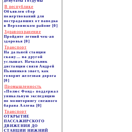
депутаты Госдумы
В республике
Объявлен сбор
пожертвований для
пострадавших от паводка
в Верхоянском районе
[0]
Здравоохранение
Пройдите летний чек-ап
здоровья
[0]
Транспорт
На дальней станции
скажу… на другой
услышат. Начальник
дистанции связи Андрей
Пьянников знает, как
говорит железная дорога
[0]
Промышленность
«Полюс Фонд» поддержал
уникальную экспедицию
по мониторингу снежного
барана Аллена
[0]
Транспорт
ОТКРЫТИЕ
ПАССАЖИРСКОГО
ДВИЖЕНИЯ ДО
СТАНЦИИ НИЖНИЙ