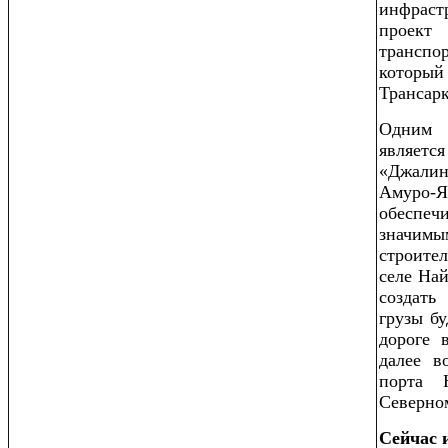
инфрас
проект
трансп
котор
Трансарк
Одним 
являе
«Джали
Амуро
обеспе
значи
строител
селе Най
создать
грузы бу
дороге 
далее в
порта 
Северно
Сейчас 