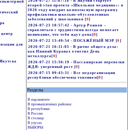
2026-07-27 11:07:18 - В Якутии стартует
омпьютерной
второй этап проекта «Школьная медицина»: в
2026 году внедрят комплексную программу
гический
профилактики школьно-обусловленных
заболеваний у школьников
[
0
]
ера
2026-07-23 18:57:42 - Артур Рожков –
справляться с трудностями всегда помогает
 центр
понимание, что тебя ждут дома
[
0
]
2026-07-22 13:49:54 - ПОСАЖЁНЫЙ МЭР
[
0
]
ризации для
2026-07-21 16:11:03 - В ритме общего дела:
как Нижний Куранах отметил День
металлурга
[
0
]
 Якутска
2026-07-21 15:56:19 - Пассажирские перевозки
ЖДЯ: уверенный рост
[
0
]
2026-07-15 09:43:31 - Все медорганизации
республики обеспечены топливом
[
0
]
Разделы
В парламенте
В промышленных районах
В республике
В России
В столице
В улусах
ВЫБОРЫ