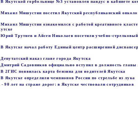
- В Якутской горбольнице №3 установлен пандус в кабинете к
 - Михаил Мишустин посетил Якутский республиканский онколо
 - Михаил Мишустин ознакомился с работой креативного класт
кутске
- Юрий Трутнев и Айсен Николаев посетили учебно-стрелковый
- В Якутске начал работу Единый центр расширенной диспансе
- Депутатский наказ главе города Якутска
 - Дмитрий Садовников официально вступил в должность главы
- В 2ГИС появилась карта бензина для водителей Якутска
- В Якутске определили чемпионов России по стрельбе из лука
- 90 лет на страже дорог: в Якутске чествовали сотрудников