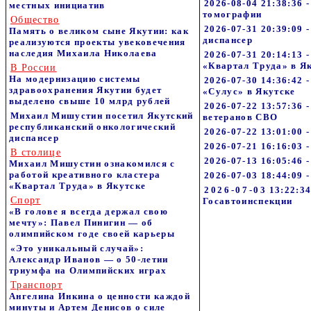
2026-08-04 21:38:36 
местных инициатив
томографии
Общество
2026-07-31 20:39:09
Память о великом сыне Якутии: как
диспансер
реализуются проекты увековечения
наследия Михаила Николаева
2026-07-31 20:14:13
«Квартал Труда» в Я
В России
На модернизацию системы
2026-07-30 14:36:42 
здравоохранения Якутии будет
«Сулус» в Якутске
выделено свыше 10 млрд рублей
2026-07-22 13:57:36 
Михаил Мишустин посетил Якутский
ветеранов СВО
республиканский онкологический
2026-07-22 13:01:00 
диспансер
2026-07-21 16:16:03
В столице
2026-07-13 16:05:46 
Михаил Мишустин ознакомился с
работой креативного кластера
2026-07-03 18:44:09 
«Квартал Труда» в Якутске
2026-07-03 13:22:34 
Спорт
Госавтоинспекции
«В голове я всегда держал свою
мечту»: Павел Пинигин — об
олимпийском годе своей карьеры
«Это уникальный случай»:
Александр Иванов — о 50-летии
триумфа на Олимпийских играх
Транспорт
Ангелина Инкина о ценности каждой
минуты и Артем Денисов о силе