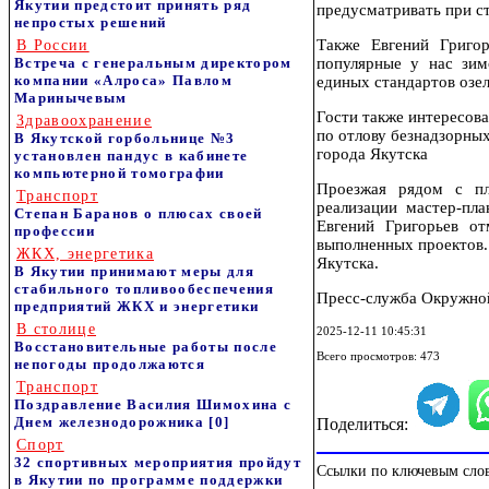
Якутии предстоит принять ряд
предусматривать при с
непростых решений
Также Евгений Григо
В России
Встреча с генеральным директором
популярные у нас зим
компании «Алроса» Павлом
единых стандартов озел
Маринычевым
Гости также интересова
Здравоохранение
по отлову безнадзорны
В Якутской горбольнице №3
города Якутска
установлен пандус в кабинете
компьютерной томографии
Проезжая рядом с пл
Транспорт
реализации мастер-пл
Степан Баранов о плюсах своей
Евгений Григорьев о
профессии
выполненных проектов. 
ЖКХ, энергетика
Якутска.
В Якутии принимают меры для
стабильного топливообеспечения
Пресс-служба Окружной
предприятий ЖКХ и энергетики
В столице
2025-12-11 10:45:31
Восстановительные работы после
Всего просмотров: 473
непогоды продолжаются
Транспорт
Поздравление Василия Шимохина с
Днем железнодорожника
[0]
Поделиться:
Спорт
32 спортивных мероприятия пройдут
Ссылки по ключевым сло
в Якутии по программе поддержки