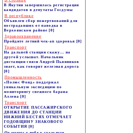
В столице
В Якутии завершилась регистрация
кандидатов в депутаты Госдумы
В республике
Объявлен сбор пожертвований для
пострадавших от паводка в
Верхоянском районе
[0]
Здравоохранение
Пройдите летний чек-ап здоровья
[0]
Транспорт
На дальней станции скажу… на
другой услышат. Начальник
дистанции связи Андрей Пьянников
знает, как говорит железная дорога
[0]
Промышленность
«Полюс Фонд» поддержал
уникальную экспедицию по
мониторингу снежного барана
Аллена
[0]
Транспорт
ОТКРЫТИЕ ПАССАЖИРСКОГО
ДВИЖЕНИЯ ДО СТАНЦИИ
НИЖНИЙ БЕСТЯХ ОТМЕЧАЕТ
ГОДОВЩИНУ ЗНАКОВОГО
СОБЫТИЯ
[0]
От мечты о небе к стальным