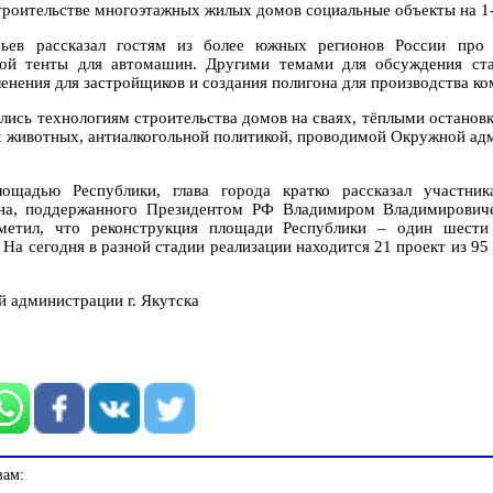
троительстве многоэтажных жилых домов социальные объекты на 1-
рьев рассказал гостям из более южных регионов России про
ой тенты для автомашин. Другими темами для обсуждения ста
енения для застройщиков и создания полигона для производства ко
лись технологиям строительства домов на сваях, тёплыми останов
х животных, антиалкогольной политикой, проводимой Окружной ад
ощадью Республики, глава города кратко рассказал участни
ана, поддержанного Президентом РФ Владимиром Владимирови
тметил, что реконструкция площади Республики – один шест
На сегодня в разной стадии реализации находится 21 проект из 95
 администрации г. Якутска
вам: