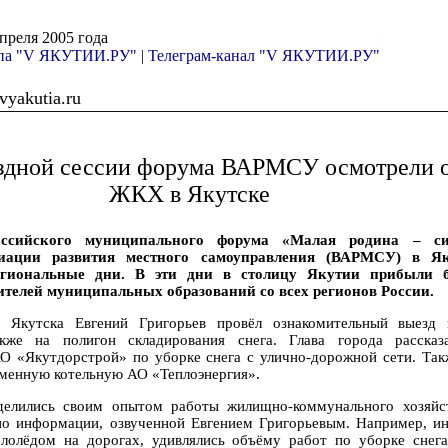
апреля 2005 года
ппа "V ЯКУТИИ.РУ"
|
Телеграм-канал "V ЯКУТИИ.РУ"
yakutia.ru
здной сессии форума ВАРМСУ осмотрели 
ЖКХ в Якутске
оссийского муниципального форума «Малая родина – си
циации развития местного самоуправления (ВАРМСУ) в Як
региональные дни. В эти дни в столицу Якутии прибыли 
ителей муниципальных образований со всех регионов России.
а Якутска Евгений Григорьев провёл ознакомительный выезд
акже на полигон складирования снега. Глава города расска
О «Якутдорстрой» по уборке снега с улично-дорожной сети. Так
менную котельную АО «Теплоэнергия».
делились своим опытом работы жилищно-коммунального хозяйст
о информации, озвученной Евгением Григорьевым. Например, ин
лолёдом на дорогах, удивлялись объёму работ по уборке снега