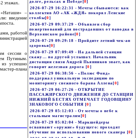
долге, рельсах и Победе
[
0
]
2 этажах.
2026-07-29 16:22:31 - Мечты сбываются: как
 «Наташи» –
коллектив АО «АК «ЖДЯ» покорял Ленские
ли: введение
столбы
[
0
]
мпоста.
2026-07-29 09:37:29 - Объявлен сбор
пожертвований для пострадавших от паводка в
ками, работой
Верхоянском районе
[
0
]
министрацией
2026-07-29 09:29:18 - Пройдите летний чек-ап
здоровья
[
0
]
2026-07-29 07:09:49 - На дальней станции
кам сессии о
скажу… на другой услышат. Начальник
чем Путиным.
дистанции связи Андрей Пьянников знает, как
и из успешно
говорит железная дорога
[
0
]
 мастер-плана
2026-07-29 06:38:56 - «Полюс Фонд»
поддержал уникальную экспедицию по
мониторингу снежного барана Аллена
[
0
]
2026-07-29 06:27:26 - ОТКРЫТИЕ
ПАССАЖИРСКОГО ДВИЖЕНИЯ ДО СТАНЦИИ
НИЖНИЙ БЕСТЯХ ОТМЕЧАЕТ ГОДОВЩИНУ
ЗНАКОВОГО СОБЫТИЯ
[
0
]
2026-07-29 05:12:03 - От мечты о небе к
стальным магистралям
[
0
]
2026-07-29 05:02:04 - Маркшейдеры
осваивают «оружие» будущего: проходят
обучение по использованию нового сканера
[
0
]