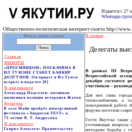
Издается с 27 
Whatsapp-гру
Общественно-политическая интернет-газета http://www.v
Поиск (одно слово)
В столице
Делегаты вые
Главная
ВЫБОРЫ
«ПРЕЕМНИКОМ» ПОСКАЧИНА В
В рамках III Всер
ИЛ ТУМЭНЕ СТАНЕТ БАНКИР
Всероссийской ассо
ДОЛГУНОВ. Он придет в Ил Тумэн
декабря состоятся 
всерьез и надолго
[0]
участников – руковод
В парламенте
Александр Подголов: активная
Для них глава город
жизненная позиция ветеранов Жатая
теплоснабжения, а т
Культура
повседневной работе А
В селе Майя пройдёт иммерсивный
форума посетили совре
фестиваль «Андросов FEST» к
75‑летию В. Т. Андросова
Гости Якутска также 
В парламенте
уточняющие вопросы п
Гаврил Алексеев: Правительству
методами борьбы с го