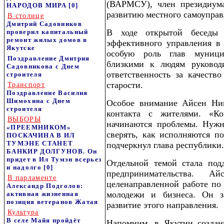
(ВАРМСУ), член президиум
НАРОДОВ МИРА
[0]
развитию местного самоуправ
В столице
Дмитрий Садовников
В ходе открытой беседы
проверил капитальный
ремонт жилых домов в
эффективного управления в 
Якутске
особую роль глав муници
Поздравление Дмитрия
близкими к людям руковод
Садовникова с Днем
ответственность за качеств
строителя
старости.
Транспорт
Поздравление Василия
Шимохина с Днем
Особое внимание Айсен Ник
строителя
контакта с жителями. «Ко
ВЫБОРЫ
начинаются проблемы. Нужно
«ПРЕЕМНИКОМ»
сверять, как исполняются п
ПОСКАЧИНА В ИЛ
ТУМЭНЕ СТАНЕТ
подчеркнул глава республики.
БАНКИР ДОЛГУНОВ. Он
придет в Ил Тумэн всерьез
Отдельной темой стала под
и надолго
[0]
предпринимательства. А
В парламенте
целенаправленной работе по
Александр Подголов:
молодежи и бизнеса. Он з
активная жизненная
позиция ветеранов Жатая
развитие этого направления.
Культура
В селе Майя пройдёт
Напомним, в Якутии создан