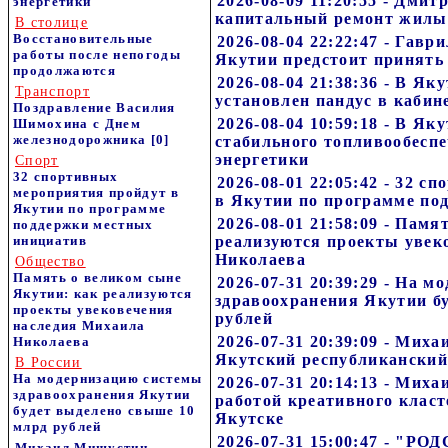
2026-08-09 11:20:55 - Дми
энергетики
капитальный ремонт жилы
В столице
Восстановительные
2026-08-04 22:22:47 - Гавр
работы после непогоды
Якутии предстоит принять
продолжаются
2026-08-04 21:38:36 - В Я
Транспорт
установлен пандус в каби
Поздравление Василия
2026-08-04 10:59:18 - В Я
Шимохина с Днем
железнодорожника
[0]
стабильного топливообесп
энергетики
Спорт
32 спортивных
2026-08-01 22:05:42 - 32 
мероприятия пройдут в
в Якутии по программе по
Якутии по программе
2026-08-01 21:58:09 - Пам
поддержки местных
инициатив
реализуются проекты увек
Николаева
Общество
Память о великом сыне
2026-07-31 20:39:29 - На 
Якутии: как реализуются
здравоохранения Якутии б
проекты увековечения
рублей
наследия Михаила
2026-07-31 20:39:09 - Мих
Николаева
Якутский республиканский
В России
На модернизацию системы
2026-07-31 20:14:13 - Мих
здравоохранения Якутии
работой креативного класт
будет выделено свыше 10
Якутске
млрд рублей
2026-07-31 15:00:47 - "
Михаил Мишустин