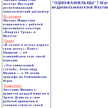
"ОДНОФАМИЛЬЦЫ"? Изуч
посетил Якутский
недропользователей Якути
республиканский
онкологический диспансер
В столице
Михаил Мишустин
ознакомился с работой
креативного кластера
«Квартал Труда» в
Якутске
Спорт
«В голове я всегда держал
свою мечту»: Павел
Пинигин — об
олимпийском годе своей
карьеры
«Это уникальный
случай»: Александр
Иванов — о 50-летии
триумфа на Олимпийских
играх
Транспорт
Ангелина Инкина о
ценности каждой минуты и
Артем Денисов о силе
рабочей привычки и
главном стимуле своей