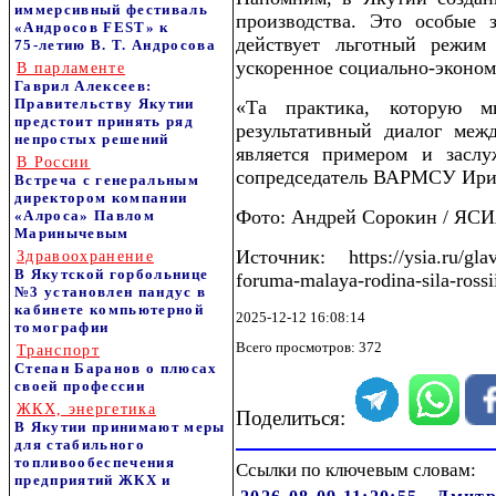
иммерсивный фестиваль
производства. Это особые 
«Андросов FEST» к
действует льготный режим
75‑летию В. Т. Андросова
ускоренное социально-эконом
В парламенте
Гаврил Алексеев:
Правительству Якутии
«Та практика, которую 
предстоит принять ряд
результативный диалог ме
непростых решений
является примером и засл
В России
сопредседатель ВАРМСУ Ири
Встреча с генеральным
директором компании
Фото: Андрей Сорокин / ЯС
«Алроса» Павлом
Маринычевым
Источник: https://ysia.ru/glava
Здравоохранение
В Якутской горбольнице
foruma-malaya-rodina-sila-rossi
№3 установлен пандус в
кабинете компьютерной
2025-12-12 16:08:14
томографии
Всего просмотров: 372
Транспорт
Степан Баранов о плюсах
своей профессии
ЖКХ, энергетика
Поделиться:
В Якутии принимают меры
для стабильного
топливообеспечения
Ссылки по ключевым словам:
предприятий ЖКХ и