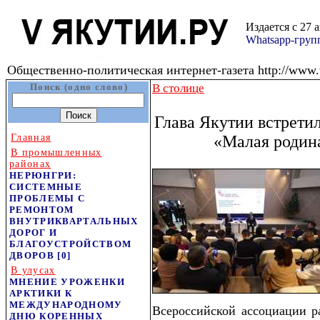
Издается с 27 
Whatsapp-гру
Общественно-политическая интернет-газета http://www.v
Поиск (одно слово)
В столице
Глава Якутии встрети
Главная
«Малая родин
В промышленных
районах
НЕРЮНГРИ:
СИСТЕМНЫЕ
ПРОБЛЕМЫ С
РЕМОНТОМ
ВНУТРИКВАРТАЛЬНЫХ
ДОРОГ И
БЛАГОУСТРОЙСТВОМ
ДВОРОВ
[0]
В улусах
МНЕНИЕ УРОЖЕНКИ
АРКТИКИ К
МЕЖДУНАРОДНОМУ
Всероссийской ассоциации р
ДНЮ КОРЕННЫХ