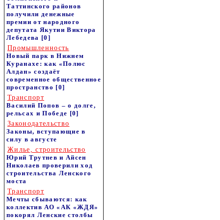
Таттинского районов
получили денежные
премии от народного
депутата Якутии Виктора
Лебедева
[0]
Промышленность
Новый парк в Нижнем
Куранахе: как «Полюс
Алдан» создаёт
современное общественное
пространство
[0]
Транспорт
Василий Попов – о долге,
рельсах и Победе
[0]
Законодательство
Законы, вступающие в
силу в августе
Жилье, строительство
Юрий Трутнев и Айсен
Николаев проверили ход
строительства Ленского
моста
Транспорт
Мечты сбываются: как
коллектив АО «АК «ЖДЯ»
покорял Ленские столбы