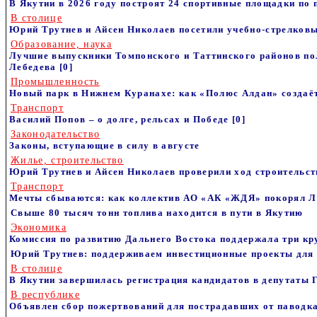
В Якутии в 2026 году построят 24 спортивные площадки по
В столице
Юрий Трутнев и Айсен Николаев посетили учебно-стрелковы
Образование, наука
Лучшие выпускники Томпонского и Таттинского районов по
Лебедева
[0]
Промышленность
Новый парк в Нижнем Куранахе: как «Полюс Алдан» создаё
Транспорт
Василий Попов – о долге, рельсах и Победе
[0]
Законодательство
Законы, вступающие в силу в августе
Жилье, строительство
Юрий Трутнев и Айсен Николаев проверили ход строительст
Транспорт
Мечты сбываются: как коллектив АО «АК «ЖДЯ» покорял Л
Свыше 80 тысяч тонн топлива находится в пути в Якутию
Экономика
Комиссия по развитию Дальнего Востока поддержала три кр
Юрий Трутнев: поддерживаем инвестиционные проекты для 
В столице
В Якутии завершилась регистрация кандидатов в депутаты
В республике
Объявлен сбор пожертвований для пострадавших от паводк