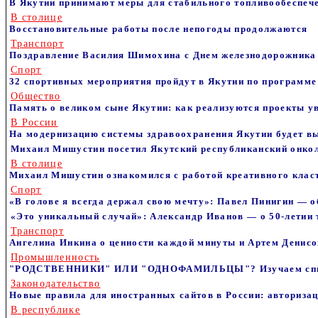
В Якутии принимают меры для стабильного топливообеспеч
В столице
Восстановительные работы после непогоды продолжаются
Транспорт
Поздравление Василия Шимохина с Днем железнодорожника
Спорт
32 спортивных мероприятия пройдут в Якутии по программ
Общество
Память о великом сыне Якутии: как реализуются проекты 
В России
На модернизацию системы здравоохранения Якутии будет в
Михаил Мишустин посетил Якутский республиканский онкол
В столице
Михаил Мишустин ознакомился с работой креативного класт
Спорт
«В голове я всегда держал свою мечту»: Павел Пинигин — 
«Это уникальный случай»: Александр Иванов — о 50-летии
Транспорт
Ангелина Инкина о ценности каждой минуты и Артем Денисов
Промышленность
"РОДСТВЕННИКИ" ИЛИ "ОДНОФАМИЛЬЦЫ"? Изучаем списо
Законодательство
Новые правила для иностранных сайтов в России: авторизац
В республике