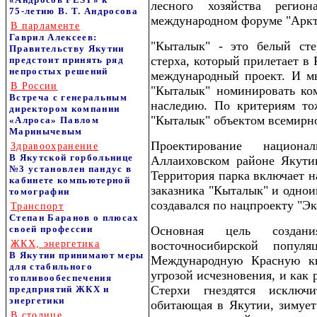
лесного хозяйства реги
75‑летию В. Т. Андросова
международном форуме "Аркти
В парламенте
Гаврил Алексеев:
"Кыталык" - это белый сте
Правительству Якутии
стерха, который прилетает 
предстоит принять ряд
непростых решений
международный проект. И м
В России
"Кыталык" номинировать к
Встреча с генеральным
наследию. По критериям то
директором компании
"Кыталык" объектом всемирног
«Алроса» Павлом
Маринычевым
Проектирование национ
Здравоохранение
В Якутской горбольнице
Аллаиховском районе Якутии
№3 установлен пандус в
Территория парка включает н
кабинете компьютерной
заказника "Кыталык" и однои
томографии
создавался по нацпроекту "Эк
Транспорт
Степан Баранов о плюсах
своей профессии
Основная цель создан
ЖКХ, энергетика
восточносибирской попул
В Якутии принимают меры
Международную Красную кн
для стабильного
угрозой исчезновения, и как 
топливообеспечения
Стерхи гнездятся исключ
предприятий ЖКХ и
энергетики
обитающая в Якутии, зимует
В столице