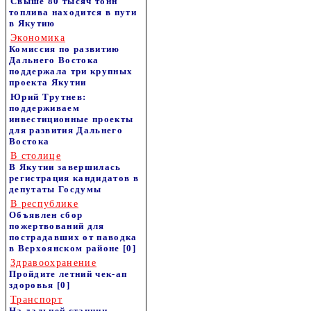
Свыше 80 тысяч тонн
топлива находится в пути
в Якутию
Экономика
Комиссия по развитию
Дальнего Востока
поддержала три крупных
проекта Якутии
Юрий Трутнев:
поддерживаем
инвестиционные проекты
для развития Дальнего
Востока
В столице
В Якутии завершилась
регистрация кандидатов в
депутаты Госдумы
В республике
Объявлен сбор
пожертвований для
пострадавших от паводка
в Верхоянском районе
[0]
Здравоохранение
Пройдите летний чек-ап
здоровья
[0]
Транспорт
На дальней станции