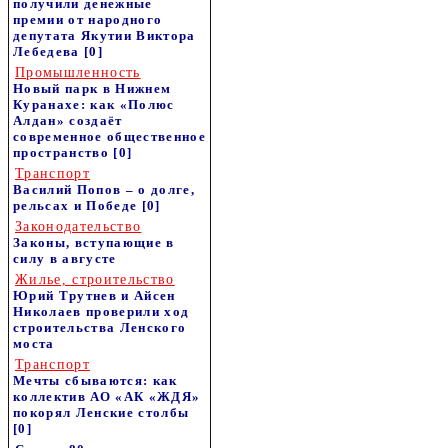
получили денежные
премии от народного
депутата Якутии Виктора
Лебедева
[0]
Промышленность
Новый парк в Нижнем
Куранахе: как «Полюс
Алдан» создаёт
современное общественное
пространство
[0]
Транспорт
Василий Попов – о долге,
рельсах и Победе
[0]
Законодательство
Законы, вступающие в
силу в августе
Жилье, строительство
Юрий Трутнев и Айсен
Николаев проверили ход
строительства Ленского
моста
Транспорт
Мечты сбываются: как
коллектив АО «АК «ЖДЯ»
покорял Ленские столбы
[0]