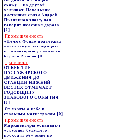
скажу… на другой
услышат. Начальник
дистанции связи Андрей
Пьянников знает, как
говорит железная дорога
[0]
Промышленность
«Полюс Фонд» поддержал
уникальную экспедицию
по мониторингу снежного
барана Аллена
[0]
Транспорт
ОТКРЫТИЕ
ПАССАЖИРСКОГО
ДВИЖЕНИЯ ДО
СТАНЦИИ НИЖНИЙ
БЕСТЯХ ОТМЕЧАЕТ
ГОДОВЩИНУ
ЗНАКОВОГО СОБЫТИЯ
[0]
От мечты о небе к
стальным магистралям
[0]
Промышленность
Маркшейдеры осваивают
«оружие» будущего:
проходят обучение по