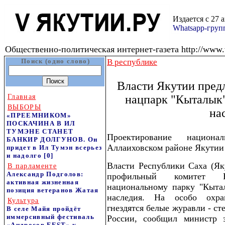
Издается с 27 
Whatsapp-гру
Общественно-политическая интернет-газета http://www.v
Поиск (одно слово)
В республике
Власти Якутии пре
Главная
нацпарк "Кыталык"
ВЫБОРЫ
на
«ПРЕЕМНИКОМ»
ПОСКАЧИНА В ИЛ
ТУМЭНЕ СТАНЕТ
Проектирование национ
БАНКИР ДОЛГУНОВ. Он
Аллаиховском районе Якутии 
придет в Ил Тумэн всерьез
и надолго
[0]
Власти Республики Саха (Як
В парламенте
Александр Подголов:
профильный комитет
активная жизненная
национальному парку "Кытал
позиция ветеранов Жатая
наследия. На особо охра
Культура
гнездятся белые журавли - ст
В селе Майя пройдёт
иммерсивный фестиваль
России, сообщил министр э
«Андросов FEST» к