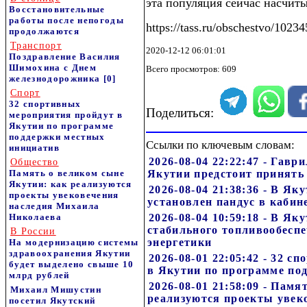
эта популяция сейчас насчиты
Восстановительные
работы после непогоды
https://tass.ru/obschestvo/1023
продолжаются
Транспорт
2020-12-12 06:01:01
Поздравление Василия
Шимохина с Днем
Всего просмотров: 609
железнодорожника
[0]
Спорт
32 спортивных
Поделиться:
мероприятия пройдут в
Якутии по программе
поддержки местных
Ссылки по ключевым словам:
инициатив
2026-08-04 22:22:47 - Гавр
Общество
Память о великом сыне
Якутии предстоит принять
Якутии: как реализуются
2026-08-04 21:38:36 - В Я
проекты увековечения
установлен пандус в каби
наследия Михаила
Николаева
2026-08-04 10:59:18 - В Я
стабильного топливообесп
В России
энергетики
На модернизацию системы
здравоохранения Якутии
2026-08-01 22:05:42 - 32 
будет выделено свыше 10
в Якутии по программе по
млрд рублей
2026-08-01 21:58:09 - Пам
Михаил Мишустин
реализуются проекты увек
посетил Якутский