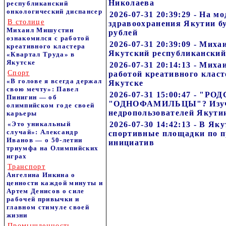
Николаева
республиканский
онкологический диспансер
2026-07-31 20:39:29 - На 
В столице
здравоохранения Якутии б
Михаил Мишустин
рублей
ознакомился с работой
2026-07-31 20:39:09 - Мих
креативного кластера
Якутский республиканский
«Квартал Труда» в
Якутске
2026-07-31 20:14:13 - Мих
Спорт
работой креативного класт
«В голове я всегда держал
Якутске
свою мечту»: Павел
2026-07-31 15:00:47 - "
Пинигин — об
"ОДНОФАМИЛЬЦЫ"? Изуч
олимпийском годе своей
недропользователей Якути
карьеры
«Это уникальный
2026-07-30 14:42:13 - В Як
случай»: Александр
спортивные площадки по 
Иванов — о 50-летии
инициатив
триумфа на Олимпийских
играх
Транспорт
Ангелина Инкина о
ценности каждой минуты и
Артем Денисов о силе
рабочей привычки и
главном стимуле своей
жизни
Промышленность