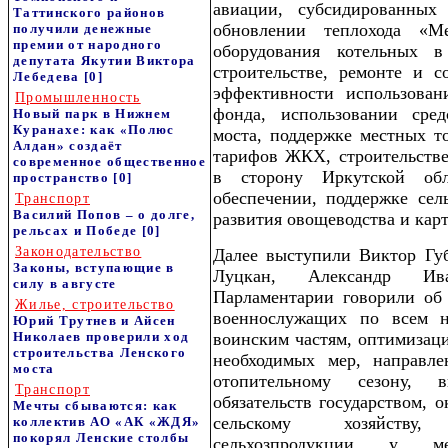
авиации, субсидированных
Таттинского районов
обновлении теплохода «М
получили денежные
премии от народного
оборудования котельных 
депутата Якутии Виктора
строительстве, ремонте и с
Лебедева
[0]
эффективности использован
Промышленность
фонда, использовании сред
Новый парк в Нижнем
Куранахе: как «Полюс
моста, поддержке местных т
Алдан» создаёт
тарифов ЖКХ, строительств
современное общественное
в сторону Иркутской обл
пространство
[0]
обеспечении, поддержке сел
Транспорт
Василий Попов – о долге,
развития овощеводства и карт
рельсах и Победе
[0]
Законодательство
Далее выступили Виктор Губ
Законы, вступающие в
Луцкан, Александр Ива
силу в августе
Парламентарии говорили об
Жилье, строительство
военнослужащих по всем н
Юрий Трутнев и Айсен
Николаев проверили ход
воинским частям, оптимизац
строительства Ленского
необходимых мер, направл
моста
отопительному сезону, 
Транспорт
обязательств государством, 
Мечты сбываются: как
сельскому хозяйству,
коллектив АО «АК «ЖДЯ»
покорял Ленские столбы
сельхозпродукции у мес