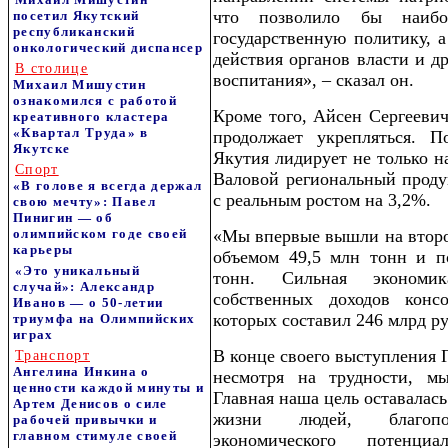
что позволило бы наибо
посетил Якутский
республиканский
государственную политику, а
онкологический диспансер
действия органов власти и д
В столице
воспитания», – сказал он.
Михаил Мишустин
ознакомился с работой
Кроме того, Айсен Сергееви
креативного кластера
«Квартал Труда» в
продолжает укрепляться. П
Якутске
Якутия лидирует не только на
Спорт
Валовой региональный продук
«В голове я всегда держал
с реальным ростом на 3,2%.
свою мечту»: Павел
Пинигин — об
олимпийском годе своей
«Мы впервые вышли на второе
карьеры
объемом 49,5 млн тонн и п
«Это уникальный
тонн. Сильная экономик
случай»: Александр
собственных доходов конс
Иванов — о 50-летии
которых составил 246 млрд руб
триумфа на Олимпийских
играх
В конце своего выступления Г
Транспорт
Ангелина Инкина о
несмотря на трудности, м
ценности каждой минуты и
Главная наша цель оставалас
Артем Денисов о силе
жизни людей, благопо
рабочей привычки и
главном стимуле своей
экономического потен