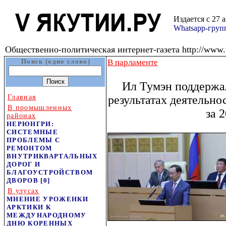
Издается с 27 
Whatsapp-гру
Общественно-политическая интернет-газета http://www.v
Поиск (одно слово)
В парламенте
Ил Тумэн поддержал
Главная
результатах деятельно
В промышленных
за 
районах
НЕРЮНГРИ:
СИСТЕМНЫЕ
ПРОБЛЕМЫ С
РЕМОНТОМ
ВНУТРИКВАРТАЛЬНЫХ
ДОРОГ И
БЛАГОУСТРОЙСТВОМ
ДВОРОВ
[0]
В улусах
МНЕНИЕ УРОЖЕНКИ
АРКТИКИ К
МЕЖДУНАРОДНОМУ
ДНЮ КОРЕННЫХ