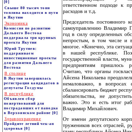
[0]
ответственном подходе к п
Свыше 80 тысяч тонн
расходов и т.д.
топлива находится в пути
в Якутию
Председатель постоянного 
Экономика
самоуправлению Владимир П
Комиссия по развитию
Дальнего Востока
год в силу определенных обс
поддержала три крупных
непростым, в том числе и в
проекта Якутии
многое. «Конечно, эта ситуац
Юрий Трутнев:
в нашей республике. Поэ
поддерживаем
инвестиционные проекты
государственной власти, му
для развития Дальнего
предприятиям пришлось р
Востока
Считаю, что органы госвлас
В столице
Айсена Николаева преодолели
В Якутии завершилась
регистрация кандидатов в
немаловажно, в вопросах ф
депутаты Госдумы
сбалансировать бюджет респу
В республике
обязательства, не допусти
Объявлен сбор
важно. Это и есть итог раб
пожертвований для
Владимир Михайлович.
пострадавших от паводка
в Верхоянском районе
[0]
От имени депутатского корп
Здравоохранение
Пройдите летний чек-ап
тружеников всех отраслей, р
здоровья
[0]
главу республики Айсена Ник