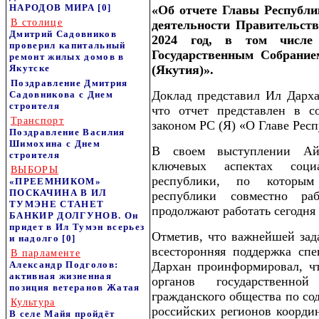
НАРОДОВ МИРА
[0]
«Об отчете Главы Республи
В столице
деятельности Правительств
Дмитрий Садовников
2024 год, в том числе 
проверил капитальный
Государственным Собрание
ремонт жилых домов в
Якутске
(Якутия)».
Поздравление Дмитрия
Доклад представил Ил Дарх
Садовникова с Днем
строителя
что отчет представлен в с
Транспорт
законом РС (Я) «О Главе Респ
Поздравление Василия
Шимохина с Днем
В своем выступлении Ай
строителя
ключевых аспектах социа
ВЫБОРЫ
республики, по которым
«ПРЕЕМНИКОМ»
ПОСКАЧИНА В ИЛ
республики совместно р
ТУМЭНЕ СТАНЕТ
продолжают работать сегодня (
БАНКИР ДОЛГУНОВ. Он
придет в Ил Тумэн всерьез
Отметив, что важнейшей зада
и надолго
[0]
всесторонняя поддержка сп
В парламенте
Александр Подголов:
Дархан проинформировал, чт
активная жизненная
органов государственно
позиция ветеранов Жатая
гражданского общества по с
Культура
российских регионов коорди
В селе Майя пройдёт