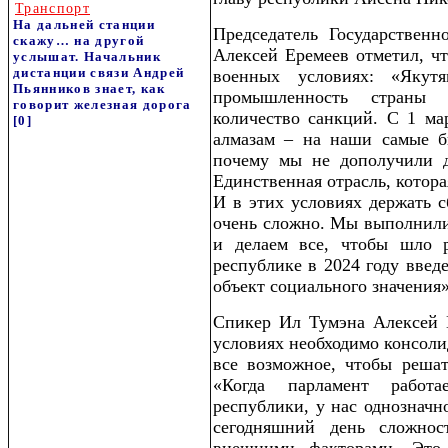
Транспорт
На дальней станции
Председатель Государствен
скажу… на другой
Алексей Еремеев отметил, ч
услышат. Начальник
дистанции связи Андрей
военных условиях: «Яку
Пьянников знает, как
промышленность страны 
говорит железная дорога
количество санкций. С 1 ма
[0]
алмазам – на наши самые б
почему мы не дополучили д
Единственная отрасль, котора
И в этих условиях держать 
очень сложно. Мы выполнили 
и делаем все, чтобы шло р
республике в 2024 году введ
объект социального значения»
Спикер Ил Тумэна Алексей Е
условиях необходимо консоли
все возможное, чтобы решат
«Когда парламент работ
республики, у нас однозначн
сегодняшний день сложно