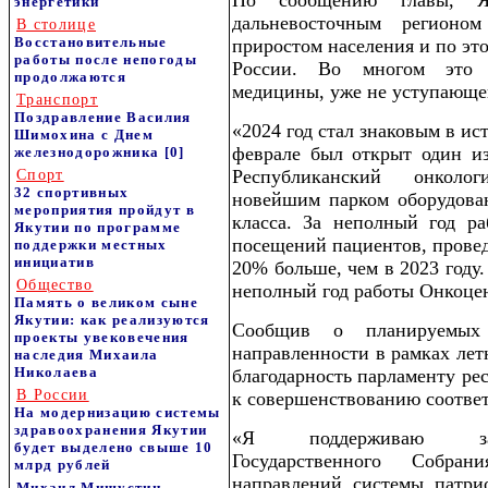
По сообщению главы, Як
энергетики
дальневосточным регионо
В столице
Восстановительные
приростом населения и по это
работы после непогоды
России. Во многом это р
продолжаются
медицины, уже не уступающе
Транспорт
Поздравление Василия
«2024 год стал знаковым в ис
Шимохина с Днем
феврале был открыт один и
железнодорожника
[0]
Республиканский онколо
Спорт
32 спортивных
новейшим парком оборудован
мероприятия пройдут в
класса. За неполный год ра
Якутии по программе
посещений пациентов, провед
поддержки местных
инициатив
20% больше, чем в 2023 году.
Общество
неполный год работы Онкоцен
Память о великом сыне
Якутии: как реализуются
Сообщив о планируемых 
проекты увековечения
направленности в рамках летн
наследия Михаила
Николаева
благодарность парламенту ре
В России
к совершенствованию соответ
На модернизацию системы
здравоохранения Якутии
«Я поддерживаю зако
будет выделено свыше 10
Государственного Собра
млрд рублей
направлений системы патрио
Михаил Мишустин