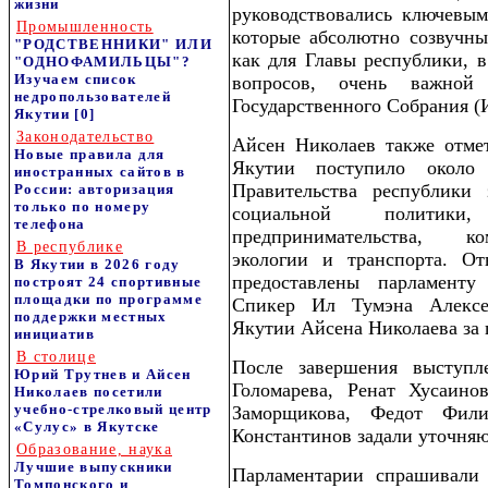
жизни
руководствовались ключевы
Промышленность
которые абсолютно созвучны
"РОДСТВЕННИКИ" ИЛИ
как для Главы республики, 
"ОДНОФАМИЛЬЦЫ"?
Изучаем список
вопросов, очень важной
недропользователей
Государственного Собрания (
Якутии
[0]
Законодательство
Айсен Николаев также отмет
Новые правила для
Якутии поступило около
иностранных сайтов в
Правительства республики
России: авторизация
только по номеру
социальной политики,
телефона
предпринимательства, к
В республике
экологии и транспорта. О
В Якутии в 2026 году
предоставлены парламенту
построят 24 спортивные
площадки по программе
Спикер Ил Тумэна Алексе
поддержки местных
Якутии Айсена Николаева за 
инициатив
В столице
После завершения выступл
Юрий Трутнев и Айсен
Голомарева, Ренат Хусаино
Николаев посетили
учебно-стрелковый центр
Заморщикова, Федот Фили
«Сулус» в Якутске
Константинов задали уточня
Образование, наука
Лучшие выпускники
Парламентарии спрашивали 
Томпонского и