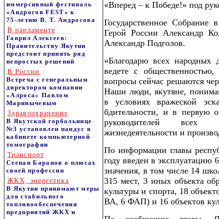
«Вперед – к Победе!» под рук
иммерсивный фестиваль
«Андросов FEST» к
75‑летию В. Т. Андросова
Государственное Собрание в
В парламенте
Герой России Александр Ко
Гаврил Алексеев:
Александр Подголов.
Правительству Якутии
предстоит принять ряд
«Благодарю всех народных д
непростых решений
ведете с общественностью,
В России
Встреча с генеральным
вопросы сейчас решаются чер
директором компании
Наши люди, якутяне, понима
«Алроса» Павлом
в условиях вражеской эск
Маринычевым
бдительности, и в первую оч
Здравоохранение
В Якутской горбольнице
руководителей всех 
№3 установлен пандус в
жизнедеятельности и производ
кабинете компьютерной
томографии
По информации главы респуб
Транспорт
году введен в эксплуатацию 
Степан Баранов о плюсах
значения, в том числе 14 школ
своей профессии
315 мест, 3 иных объекта об
ЖКХ, энергетика
В Якутии принимают меры
культуры и спорта, 18 объект
для стабильного
ВА, 6 ФАП) и 16 объектов ку
топливообеспечения
предприятий ЖКХ и