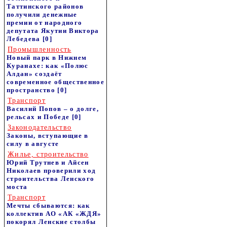
Таттинского районов
получили денежные
премии от народного
депутата Якутии Виктора
Лебедева
[0]
Промышленность
Новый парк в Нижнем
Куранахе: как «Полюс
Алдан» создаёт
современное общественное
пространство
[0]
Транспорт
Василий Попов – о долге,
рельсах и Победе
[0]
Законодательство
Законы, вступающие в
силу в августе
Жилье, строительство
Юрий Трутнев и Айсен
Николаев проверили ход
строительства Ленского
моста
Транспорт
Мечты сбываются: как
коллектив АО «АК «ЖДЯ»
покорял Ленские столбы