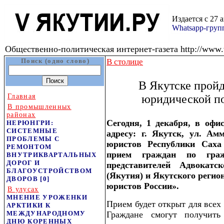
Издается с 27 
Whatsapp-гру
Общественно-политическая интернет-газета http://www.v
Поиск (одно слово)
В столице
В Якутске пройд
Главная
юридической п
В промышленных
районах
Сегодня, 1 декабря, в оф
НЕРЮНГРИ:
СИСТЕМНЫЕ
адресу: г. Якутск, ул. Ам
ПРОБЛЕМЫ С
юристов Республики Саха
РЕМОНТОМ
прием граждан по граж
ВНУТРИКВАРТАЛЬНЫХ
ДОРОГ И
представителей Адвокат
БЛАГОУСТРОЙСТВОМ
(Якутия) и Якутского регио
ДВОРОВ
[0]
юристов России».
В улусах
МНЕНИЕ УРОЖЕНКИ
Прием будет открыт для всех 
АРКТИКИ К
МЕЖДУНАРОДНОМУ
Граждане смогут получить
ДНЮ КОРЕННЫХ