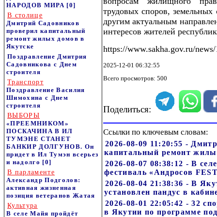
вопросам жилищного права
НАРОДОВ МИРА
[0]
трудовых споров, земельных 
В столице
другим актуальным направлен
Дмитрий Садовников
интересов жителей республик
проверил капитальный
ремонт жилых домов в
Якутске
https://www.sakha.gov.ru/news
Поздравление Дмитрия
Садовникова с Днем
2025-12-01 06:32:55
строителя
Всего просмотров: 500
Транспорт
Поздравление Василия
Шимохина с Днем
строителя
Поделиться:
ВЫБОРЫ
«ПРЕЕМНИКОМ»
ПОСКАЧИНА В ИЛ
Ссылки по ключевым словам:
ТУМЭНЕ СТАНЕТ
2026-08-09 11:20:55 - Дми
БАНКИР ДОЛГУНОВ. Он
капитальный ремонт жилы
придет в Ил Тумэн всерьез
и надолго
[0]
2026-08-07 08:38:12 - В с
фестиваль «Андросов FEST»
В парламенте
Александр Подголов:
2026-08-04 21:38:36 - В Я
активная жизненная
установлен пандус в каби
позиция ветеранов Жатая
2026-08-01 22:05:42 - 32 
Культура
в Якутии по программе по
В селе Майя пройдёт