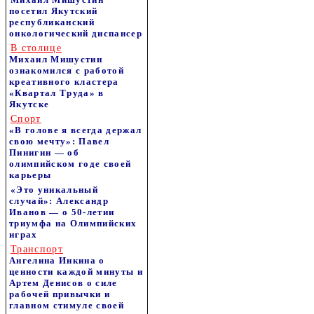
посетил Якутский
республиканский
онкологический диспансер
В столице
Михаил Мишустин
ознакомился с работой
креативного кластера
«Квартал Труда» в
Якутске
Спорт
«В голове я всегда держал
свою мечту»: Павел
Пинигин — об
олимпийском годе своей
карьеры
«Это уникальный
случай»: Александр
Иванов — о 50-летии
триумфа на Олимпийских
играх
Транспорт
Ангелина Инкина о
ценности каждой минуты и
Артем Денисов о силе
рабочей привычки и
главном стимуле своей