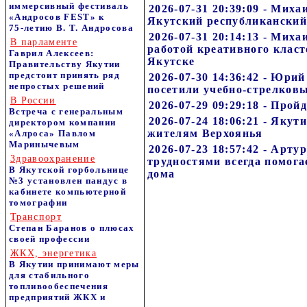
иммерсивный фестиваль
2026-07-31 20:39:09 - Мих
«Андросов FEST» к
Якутский республиканский
75‑летию В. Т. Андросова
2026-07-31 20:14:13 - Мих
В парламенте
работой креативного класт
Гаврил Алексеев:
Якутске
Правительству Якутии
предстоит принять ряд
2026-07-30 14:36:42 - Юри
непростых решений
посетили учебно-стрелковы
В России
2026-07-29 09:29:18 - Прой
Встреча с генеральным
2026-07-24 18:06:21 - Яку
директором компании
жителям Верхоянья
«Алроса» Павлом
Маринычевым
2026-07-23 18:57:42 - Арту
Здравоохранение
трудностями всегда помога
В Якутской горбольнице
дома
№3 установлен пандус в
кабинете компьютерной
томографии
Транспорт
Степан Баранов о плюсах
своей профессии
ЖКХ, энергетика
В Якутии принимают меры
для стабильного
топливообеспечения
предприятий ЖКХ и