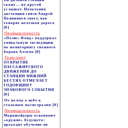
скажу… на другой
услышат. Начальник
дистанции связи Андрей
Пьянников знает, как
говорит железная дорога
[0]
Промышленность
«Полюс Фонд» поддержал
уникальную экспедицию
по мониторингу снежного
барана Аллена
[0]
Транспорт
ОТКРЫТИЕ
ПАССАЖИРСКОГО
ДВИЖЕНИЯ ДО
СТАНЦИИ НИЖНИЙ
БЕСТЯХ ОТМЕЧАЕТ
ГОДОВЩИНУ
ЗНАКОВОГО СОБЫТИЯ
[0]
От мечты о небе к
стальным магистралям
[0]
Промышленность
Маркшейдеры осваивают
«оружие» будущего:
проходят обучение по