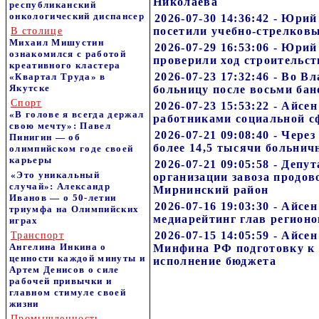
Николаева
республиканский
онкологический диспансер
2026-07-30 14:36:42 - Юри
посетили учебно-стрелковы
В столице
Михаил Мишустин
2026-07-29 16:53:06 - Юри
ознакомился с работой
проверили ход строительст
креативного кластера
2026-07-23 17:32:46 - Во В
«Квартал Труда» в
Якутске
больницу после восьми бан
Спорт
2026-07-23 15:53:22 - Айсе
«В голове я всегда держал
работниками социальной 
свою мечту»: Павел
2026-07-21 09:08:40 - Чер
Пинигин — об
более 14,5 тысячи больнич
олимпийском годе своей
карьеры
2026-07-21 09:05:58 - Деп
«Это уникальный
организации завоза продов
случай»: Александр
Мирнинский район
Иванов — о 50-летии
2026-07-16 19:03:30 - Айсе
триумфа на Олимпийских
медиарейтинг глав регион
играх
2026-07-15 14:05:59 - Айсе
Транспорт
Ангелина Инкина о
Минфина РФ подготовку к 
ценности каждой минуты и
исполнение бюджета
Артем Денисов о силе
рабочей привычки и
главном стимуле своей
жизни
Промышленность