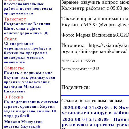
Заранее озвучить вопрос мож
Восстановительные
Кол-центр работает с 09:00 до
работы после непогоды
продолжаются
Также вопросы принимаются 
Транспорт
Поздравление Василия
Якутии в МАХ: @voprosglavey
Шимохина с Днем
железнодорожника
[0]
Фото: Мария Васильева/ЯСИ
Спорт
32 спортивных
Источник: https://ysia.ru/yaku
мероприятия пройдут в
pryamoj-linii-ajsena-nikolaeva/
Якутии по программе
поддержки местных
2026-04-21 13:55:39
инициатив
Общество
Всего просмотров: 313
Память о великом сыне
Якутии: как реализуются
проекты увековечения
Поделиться:
наследия Михаила
Николаева
В России
Ссылки по ключевым словам:
На модернизацию системы
здравоохранения Якутии
2026-08-04 21:38:36 - В Я
будет выделено свыше 10
установлен пандус в каби
млрд рублей
2026-08-01 21:58:09 - Пам
Михаил Мишустин
реализуются проекты увек
посетил Якутский