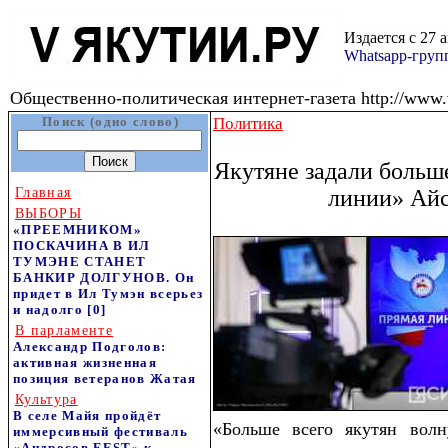
Издается с 27 
Whatsapp-гру
Общественно-политическая интернет-газета http://www.v
Поиск (одно слово)
Политика
Якутяне задали больш
Главная
линии» Айс
ВЫБОРЫ
«ПРЕЕМНИКОМ»
ПОСКАЧИНА В ИЛ
ТУМЭНЕ СТАНЕТ
БАНКИР ДОЛГУНОВ. Он
придет в Ил Тумэн всерьез
и надолго
[0]
В парламенте
Александр Подголов:
активная жизненная
позиция ветеранов Жатая
Культура
В селе Майя пройдёт
«Больше всего якутян волн
иммерсивный фестиваль
«Андросов FEST» к