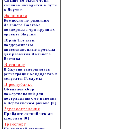
Свыше 80 тысяч тонн
топлива находится в пути
в Якутию
Экономика
Комиссия по развитию
Дальнего Востока
поддержала три крупных
проекта Якутии
Юрий Трутнев:
поддерживаем
инвестиционные проекты
для развития Дальнего
Востока
В столице
В Якутии завершилась
регистрация кандидатов в
депутаты Госдумы
В республике
Объявлен сбор
пожертвований для
пострадавших от паводка
в Верхоянском районе
[0]
Здравоохранение
Пройдите летний чек-ап
здоровья
[0]
Транспорт
На дальней станции