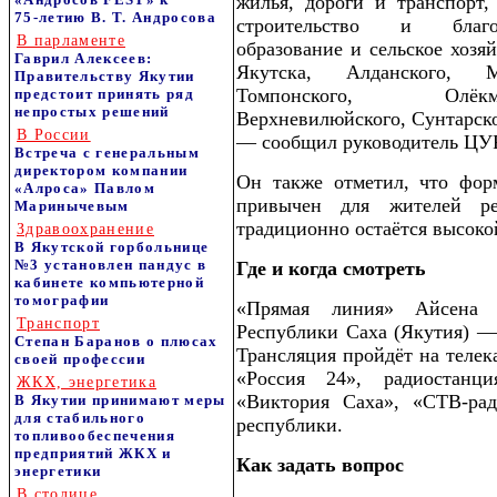
жилья, дороги и транспорт
75‑летию В. Т. Андросова
строительство и благоу
В парламенте
образование и сельское хоз
Гаврил Алексеев:
Якутска, Алданского, М
Правительству Якутии
Томпонского, Олёкм
предстоит принять ряд
непростых решений
Верхневилюйского, Сунтарск
В России
— сообщил руководитель ЦУР
Встреча с генеральным
директором компании
Он также отметил, что фо
«Алроса» Павлом
привычен для жителей ре
Маринычевым
традиционно остаётся высоко
Здравоохранение
В Якутской горбольнице
№3 установлен пандус в
Где и когда смотреть
кабинете компьютерной
томографии
«Прямая линия» Айсена 
Транспорт
Республики Саха (Якутия) — 
Степан Баранов о плюсах
Трансляция пройдёт на телек
своей профессии
«Россия 24», радиостанц
ЖКХ, энергетика
«Виктория Саха», «СТВ-рад
В Якутии принимают меры
для стабильного
республики.
топливообеспечения
предприятий ЖКХ и
Как задать вопрос
энергетики
В столице