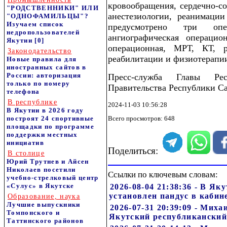
кровообращения, сердечно-со
"РОДСТВЕННИКИ" ИЛИ
анестезиологии, реанимаци
"ОДНОФАМИЛЬЦЫ"?
Изучаем список
предусмотрено три опе
недропользователей
ангиографическая операцио
Якутии
[0]
операционная, МРТ, КТ, р
Законодательство
реабилитации и физиотерапи
Новые правила для
иностранных сайтов в
России: авторизация
Пресс-служба Главы Ре
только по номеру
Правительства Республики Са
телефона
В республике
2024-11-03 10:56:28
В Якутии в 2026 году
построят 24 спортивные
Всего просмотров: 648
площадки по программе
поддержки местных
инициатив
Поделиться:
В столице
Юрий Трутнев и Айсен
Николаев посетили
Ссылки по ключевым словам:
учебно-стрелковый центр
«Сулус» в Якутске
2026-08-04 21:38:36 - В Я
установлен пандус в каби
Образование, наука
Лучшие выпускники
2026-07-31 20:39:09 - Мих
Томпонского и
Якутский республиканский
Таттинского районов