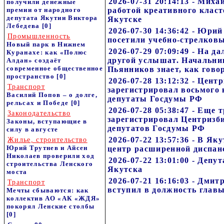
2026-07-31 20:14:13 - Мих
получили денежные
премии от народного
работой креативного класт
депутата Якутии Виктора
Якутске
Лебедева
[0]
2026-07-30 14:36:42 - Юри
Промышленность
посетили учебно-стрелковы
Новый парк в Нижнем
2026-07-29 07:09:49 - На 
Куранахе: как «Полюс
другой услышат. Начальни
Алдан» создаёт
современное общественное
Пьянников знает, как гово
пространство
[0]
2026-07-28 13:12:32 - Цен
Транспорт
зарегистрировал восьмого
Василий Попов – о долге,
депутаты Госдумы РФ
рельсах и Победе
[0]
2026-07-28 05:38:47 - Еще 
Законодательство
зарегистрировал Центризб
Законы, вступающие в
депутатов Госдумы РФ
силу в августе
2026-07-22 13:57:36 - В Я
Жилье, строительство
Юрий Трутнев и Айсен
центр расширенной диспан
Николаев проверили ход
2026-07-22 13:01:00 - Депу
строительства Ленского
Якутска
моста
2026-07-21 16:16:03 - Дми
Транспорт
вступил в должность глав
Мечты сбываются: как
коллектив АО «АК «ЖДЯ»
покорял Ленские столбы
[0]