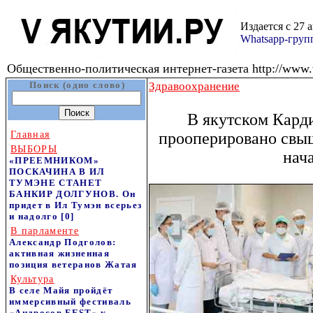
Издается с 27 
Whatsapp-гру
Общественно-политическая интернет-газета http://www.v
Поиск (одно слово)
Здравоохранение
В якутском Кард
Главная
прооперировано свыш
ВЫБОРЫ
нача
«ПРЕЕМНИКОМ»
ПОСКАЧИНА В ИЛ
ТУМЭНЕ СТАНЕТ
БАНКИР ДОЛГУНОВ. Он
придет в Ил Тумэн всерьез
и надолго
[0]
В парламенте
Александр Подголов:
активная жизненная
позиция ветеранов Жатая
Культура
В селе Майя пройдёт
иммерсивный фестиваль
«Андросов FEST» к