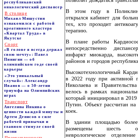
позволит дождаться транспла
республиканский
онкологический диспансер
В этом году в Поликлини
В столице
открылся кабинет для больн
Михаил Мишустин
ознакомился с работой
тех, кто проходит антикоа
креативного кластера
терапию.
«Квартал Труда» в
Якутске
В плане работы Кардиосос
Спорт
непосредственно диспанс
«В голове я всегда держал
инфаркт миокарда, высокот
свою мечту»: Павел
Пинигин — об
районов и городов республик
олимпийском годе своей
карьеры
Высокотехнологичный Карди
«Это уникальный
в 2022 году при активной 
случай»: Александр
Николаева и Правительства
Иванов — о 50-летии
триумфа на Олимпийских
велось в рамках национальн
играх
который инициировал в 2019
Транспорт
Путин. Объект рассчитан на
Ангелина Инкина о
коек.
ценности каждой минуты и
Артем Денисов о силе
В здании площадью более
рабочей привычки и
главном стимуле своей
размещены шесть отде
жизни
неврологическое отделени
Промышленность