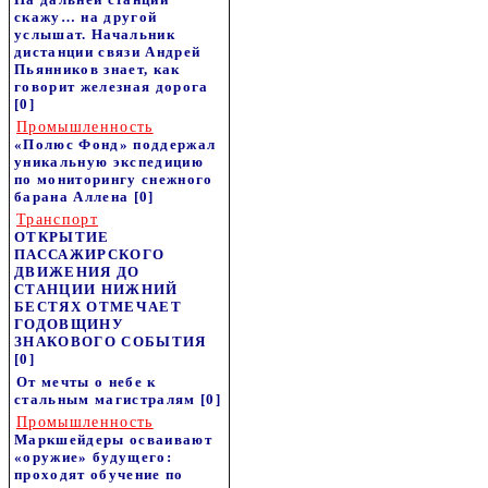
скажу… на другой
услышат. Начальник
дистанции связи Андрей
Пьянников знает, как
говорит железная дорога
[0]
Промышленность
«Полюс Фонд» поддержал
уникальную экспедицию
по мониторингу снежного
барана Аллена
[0]
Транспорт
ОТКРЫТИЕ
ПАССАЖИРСКОГО
ДВИЖЕНИЯ ДО
СТАНЦИИ НИЖНИЙ
БЕСТЯХ ОТМЕЧАЕТ
ГОДОВЩИНУ
ЗНАКОВОГО СОБЫТИЯ
[0]
От мечты о небе к
стальным магистралям
[0]
Промышленность
Маркшейдеры осваивают
«оружие» будущего:
проходят обучение по