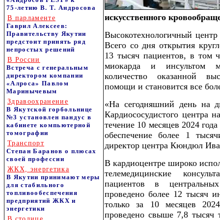
75‑летию В. Т. Андросова
искусственного кровообращ
В парламенте
Гаврил Алексеев:
Правительству Якутии
Высокотехнологичный центр 
предстоит принять ряд
Всего со дня открытия круг
непростых решений
13 тысяч пациентов, в том 
В России
миокарда и инсультом мо
Встреча с генеральным
количество оказанной выс
директором компании
«Алроса» Павлом
помощи и становится все бол
Маринычевым
Здравоохранение
«На сегодняшний день на д
В Якутской горбольнице
Кардиососудистого центра на
№3 установлен пандус в
течение 10 месяцев 2024 года
кабинете компьютерной
томографии
обеспечение более 1 тысяч
Транспорт
директор центра Кюндюл Ива
Степан Баранов о плюсах
своей профессии
В кардиоцентре широко испо
ЖКХ, энергетика
телемедицинские консул
В Якутии принимают меры
пациентов в центральны
для стабильного
топливообеспечения
проведено более 12 тысяч и
предприятий ЖКХ и
только за 10 месяцев 202
энергетики
проведено свыше 7,8 тысяч 
В столице