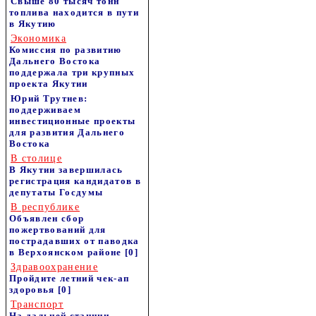
Свыше 80 тысяч тонн
топлива находится в пути
в Якутию
Экономика
Комиссия по развитию
Дальнего Востока
поддержала три крупных
проекта Якутии
Юрий Трутнев:
поддерживаем
инвестиционные проекты
для развития Дальнего
Востока
В столице
В Якутии завершилась
регистрация кандидатов в
депутаты Госдумы
В республике
Объявлен сбор
пожертвований для
пострадавших от паводка
в Верхоянском районе
[0]
Здравоохранение
Пройдите летний чек-ап
здоровья
[0]
Транспорт
На дальней станции