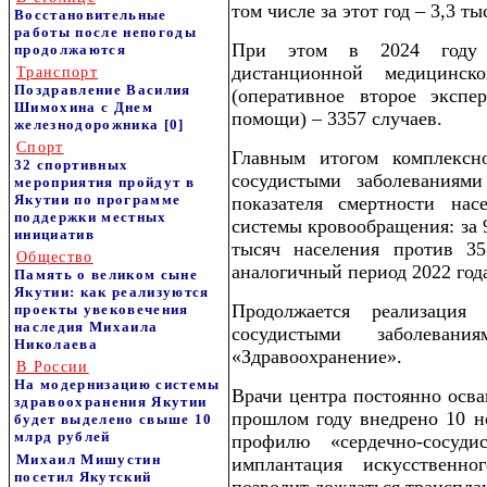
том числе за этот год – 3,3 ты
Восстановительные
работы после непогоды
При этом в 2024 году в
продолжаются
дистанционной медицин
Транспорт
Поздравление Василия
(оперативное второе экспе
Шимохина с Днем
помощи) – 3357 случаев.
железнодорожника
[0]
Спорт
Главным итогом комплексн
32 спортивных
сосудистыми заболеваниями
мероприятия пройдут в
Якутии по программе
показателя смертности нас
поддержки местных
системы кровообращения: за 9
инициатив
тысяч населения против 35
Общество
аналогичный период 2022 год
Память о великом сыне
Якутии: как реализуются
Продолжается реализация
проекты увековечения
наследия Михаила
сосудистыми заболевани
Николаева
«Здравоохранение».
В России
На модернизацию системы
Врачи центра постоянно осва
здравоохранения Якутии
прошлом году внедрено 10 н
будет выделено свыше 10
млрд рублей
профилю «сердечно-сосуд
Михаил Мишустин
имплантация искусственно
посетил Якутский