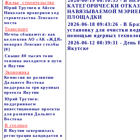
2026-06-19 06:10:35 - В
Жилье, строительство
КАТЕГОРИЧЕСКИ ОТКА
Юрий Трутнев и Айсен
НАВЯЗЫВАЕМОЙ МЭРИЕ
Николаев проверили ход
ПЛОЩАДКИ
строительства Ленского
моста
2026-06-18 09:43:26 - В Б
Транспорт
установку для очистки вод
Мечты сбываются: как
помощью ядерных техноло
коллектив АО «АК «ЖДЯ»
2026-06-12 08:39:31 - День
покорял Ленские столбы
Якутске
[0]
Свыше 80 тысяч тонн
топлива находится в пути
в Якутию
Экономика
Комиссия по развитию
Дальнего Востока
поддержала три крупных
проекта Якутии
Юрий Трутнев:
поддерживаем
инвестиционные проекты
для развития Дальнего
Востока
В столице
В Якутии завершилась
регистрация кандидатов в