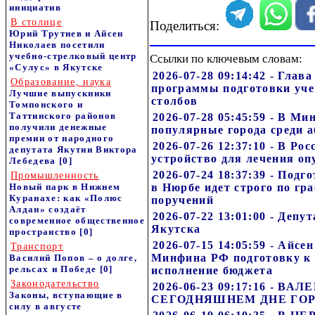
инициатив
В столице
Поделиться:
Юрий Трутнев и Айсен
Николаев посетили
учебно-стрелковый центр
Ссылки по ключевым словам:
«Сулус» в Якутске
2026-07-28 09:14:42 - Глав
Образование, наука
программы подготовки уче
Лучшие выпускники
столбов
Томпонского и
Таттинского районов
2026-07-28 05:45:59 - В М
получили денежные
популярные города среди 
премии от народного
2026-07-26 12:37:10 - В Ро
депутата Якутии Виктора
устройство для лечения оп
Лебедева
[0]
2026-07-24 18:37:39 - Под
Промышленность
Новый парк в Нижнем
в Нюрбе идет строго по гр
Куранахе: как «Полюс
поручений
Алдан» создаёт
2026-07-22 13:01:00 - Депу
современное общественное
Якутска
пространство
[0]
2026-07-15 14:05:59 - Айсе
Транспорт
Минфина РФ подготовку к 
Василий Попов – о долге,
рельсах и Победе
[0]
исполнение бюджета
Законодательство
2026-06-23 09:17:16 - В
Законы, вступающие в
СЕГОДНЯШНЕМ ДНЕ ГО
силу в августе