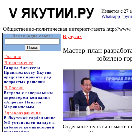
Издается с 27 
Whatsapp-гру
Общественно-политическая интернет-газета http://www.v
Поиск (одно слово)
В улусах
Мастер-план разработа
Главная
юбилею го
В парламенте
Гаврил Алексеев:
Правительству Якутии
предстоит принять ряд
непростых решений
В России
Встреча с генеральным
директором компании
«Алроса» Павлом
Маринычевым
Здравоохранение
В Якутской горбольнице
№3 установлен пандус в
Отдельные пункты о мастер-
кабинете компьютерной
томографии