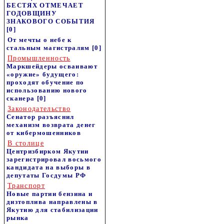
БЕСТЯХ ОТМЕЧАЕТ
ГОДОВЩИНУ
ЗНАКОВОГО СОБЫТИЯ
[0]
От мечты о небе к
стальным магистралям
[0]
Промышленность
Маркшейдеры осваивают
«оружие» будущего:
проходят обучение по
использованию нового
сканера
[0]
Законодательство
Сенатор разъяснил
механизм возврата денег
от кибермошенников
В столице
Центризбирком Якутии
зарегистрировал восьмого
кандидата на выборы в
депутаты Госдумы РФ
Транспорт
Новые партии бензина и
дизтоплива направлены в
Якутию для стабилизации
рынка