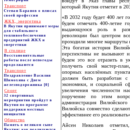
войдут в Указ главы респ
Транспорт
который Якутия отметит в 203
Степан Баранов о плюсах
своей профессии
«В 2032 году будет 400 лет го
ЖКХ, энергетика
будем отмечать 400-летие г
В Якутии принимают меры
выдающуюся роль в разв
для стабильного
революции был центром все
топливообеспечения
предприятий ЖКХ и
проходили многие маршруты и
энергетики
Эта богатая история Вилюйс
В столице
перспективы не вызывают 
Восстановительные
будем это все отразить в 
работы после непогоды
продолжаются
получить свой мастер-пла
Транспорт
опорных населённых пункт
Поздравление Василия
должен быть разработан с
Шимохина с Днем
экономики, и социальной сф
железнодорожника
[0]
увеличения численности на
Спорт
32 спортивных
поручение по этим вопро
мероприятия пройдут в
администрация Вилюйского 
Якутии по программе
Вилюйска совместно сделают
поддержки местных
инициатив
эффективнее его реализовать»,
Общество
Айсен Николаев отметил
Память о великом сыне
Якутии: как реализуются