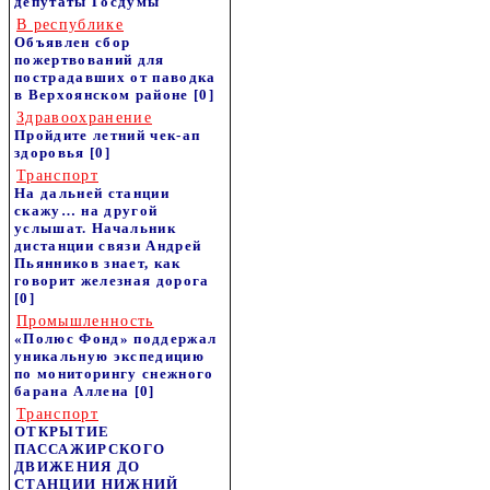
депутаты Госдумы
В республике
Объявлен сбор
пожертвований для
пострадавших от паводка
в Верхоянском районе
[0]
Здравоохранение
Пройдите летний чек-ап
здоровья
[0]
Транспорт
На дальней станции
скажу… на другой
услышат. Начальник
дистанции связи Андрей
Пьянников знает, как
говорит железная дорога
[0]
Промышленность
«Полюс Фонд» поддержал
уникальную экспедицию
по мониторингу снежного
барана Аллена
[0]
Транспорт
ОТКРЫТИЕ
ПАССАЖИРСКОГО
ДВИЖЕНИЯ ДО
СТАНЦИИ НИЖНИЙ