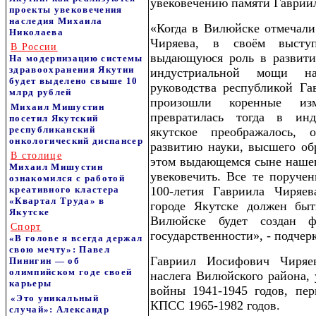
увековечению памяти Гаврии
проекты увековечения
наследия Михаила
«Когда в Вилюйске отмечали
Николаева
Чиряева, в своём высту
В России
выдающуюся роль в развити
На модернизацию системы
здравоохранения Якутии
индустриальной мощи н
будет выделено свыше 10
руководства республикой Г
млрд рублей
произошли коренные из
Михаил Мишустин
превратилась тогда в инд
посетил Якутский
республиканский
якутское преображалось,
онкологический диспансер
развитию науки, высшего обр
В столице
этом выдающемся сыне нашег
Михаил Мишустин
увековечить. Все те поруче
ознакомился с работой
креативного кластера
100-летия Гавриила Чиряе
«Квартал Труда» в
городе Якутске должен быт
Якутске
Вилюйске будет создан ф
Спорт
государственности», - подчер
«В голове я всегда держал
свою мечту»: Павел
Гавриил Иосифович Чиряе
Пинигин — об
олимпийском годе своей
наслега Вилюйского района,
карьеры
войны 1941-1945 годов, пер
«Это уникальный
КПСС 1965-1982 годов.
случай»: Александр