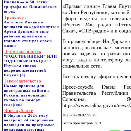
Иванов — о 50-летии
«Прямая линия» Главы Якут
триумфа на Олимпийских
играх
ко Дню Республики, который 
Транспорт
эфира ведется на телекан
Ангелина Инкина о
«Россия 24», радио «Тэти
ценности каждой минуты и
Саха», «СТВ-радио» и в соци
Артем Денисов о силе
рабочей привычки и
В прямом эфире Ил Дархан о
главном стимуле своей
жизни
вопросы, высказывает мнение
Промышленность
новых задачах по развитию
"РОДСТВЕННИКИ" ИЛИ
могут задать по телефону, че
"ОДНОФАМИЛЬЦЫ"?
социальные сети.
Изучаем список
недропользователей
Якутии
[0]
Всего к началу эфира получе
Законодательство
Новые правила для
Пресс-служба Главы Ре
иностранных сайтов в
Правительства Республик
России: авторизация
Сорокина, ЯС
только по номеру
телефона
https://www.sakha.gov.ru/news
В республике
2025-04-28 02:55:20
В Якутии в 2026 году
построят 24 спортивные
Всего просмотров: 519
площадки по программе
поддержки местных