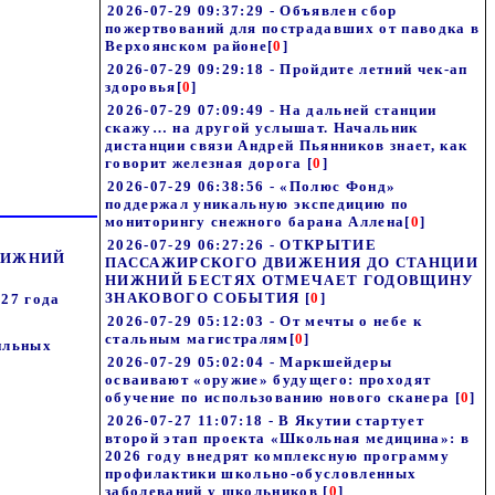
2026-07-29 09:37:29 - Объявлен сбор
пожертвований для пострадавших от паводка в
Верхоянском районе
[
0
]
2026-07-29 09:29:18 - Пройдите летний чек-ап
здоровья
[
0
]
2026-07-29 07:09:49 - На дальней станции
скажу… на другой услышат. Начальник
дистанции связи Андрей Пьянников знает, как
говорит железная дорога
[
0
]
2026-07-29 06:38:56 - «Полюс Фонд»
поддержал уникальную экспедицию по
мониторингу снежного барана Аллена
[
0
]
2026-07-29 06:27:26 - ОТКРЫТИЕ
 НИЖНИЙ
ПАССАЖИРСКОГО ДВИЖЕНИЯ ДО СТАНЦИИ
НИЖНИЙ БЕСТЯХ ОТМЕЧАЕТ ГОДОВЩИНУ
ЗНАКОВОГО СОБЫТИЯ
[
0
]
027 года
2026-07-29 05:12:03 - От мечты о небе к
стальным магистралям
[
0
]
бильных
2026-07-29 05:02:04 - Маркшейдеры
осваивают «оружие» будущего: проходят
обучение по использованию нового сканера
[
0
]
2026-07-27 11:07:18 - В Якутии стартует
второй этап проекта «Школьная медицина»: в
2026 году внедрят комплексную программу
профилактики школьно-обусловленных
заболеваний у школьников
[
0
]