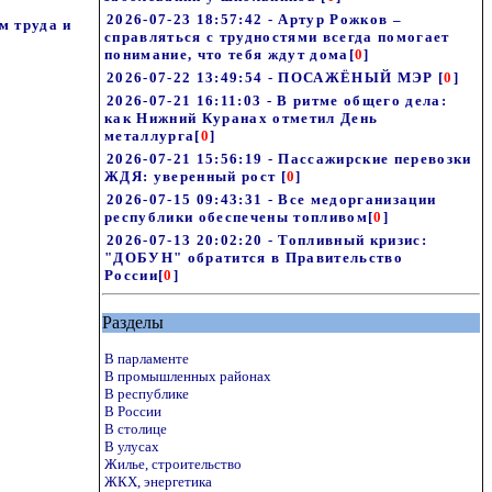
2026-07-23 18:57:42 - Артур Рожков –
м труда и
справляться с трудностями всегда помогает
понимание, что тебя ждут дома
[
0
]
2026-07-22 13:49:54 - ПОСАЖЁНЫЙ МЭР
[
0
]
2026-07-21 16:11:03 - В ритме общего дела:
как Нижний Куранах отметил День
металлурга
[
0
]
2026-07-21 15:56:19 - Пассажирские перевозки
ЖДЯ: уверенный рост
[
0
]
2026-07-15 09:43:31 - Все медорганизации
республики обеспечены топливом
[
0
]
2026-07-13 20:02:20 - Топливный кризис:
"ДОБУН" обратится в Правительство
России
[
0
]
Разделы
В парламенте
В промышленных районах
В республике
В России
В столице
В улусах
Жилье, строительство
ЖКХ, энергетика