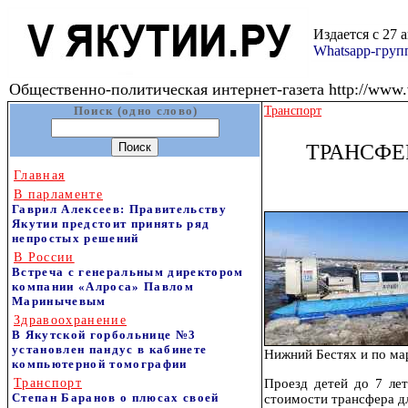
Издается с 27 
Whatsapp-гру
Общественно-политическая интернет-газета http://www.v
Поиск (одно слово)
Транспорт
ТРАНСФЕ
Главная
В парламенте
Гаврил Алексеев: Правительству
Якутии предстоит принять ряд
непростых решений
В России
Встреча с генеральным директором
компании «Алроса» Павлом
Маринычевым
Здравоохранение
В Якутской горбольнице №3
установлен пандус в кабинете
Нижний Бестях и по мар
компьютерной томографии
Транспорт
Проезд детей до 7 лет
Степан Баранов о плюсах своей
стоимости трансфера дл