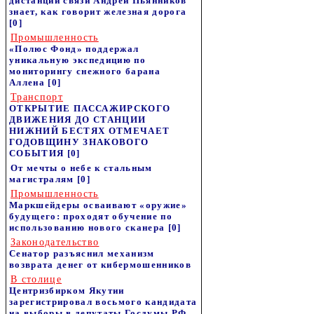
дистанции связи Андрей Пьянников
знает, как говорит железная дорога
[0]
Промышленность
«Полюс Фонд» поддержал
уникальную экспедицию по
мониторингу снежного барана
Аллена
[0]
Транспорт
ОТКРЫТИЕ ПАССАЖИРСКОГО
ДВИЖЕНИЯ ДО СТАНЦИИ
НИЖНИЙ БЕСТЯХ ОТМЕЧАЕТ
ГОДОВЩИНУ ЗНАКОВОГО
СОБЫТИЯ
[0]
От мечты о небе к стальным
магистралям
[0]
Промышленность
Маркшейдеры осваивают «оружие»
будущего: проходят обучение по
использованию нового сканера
[0]
Законодательство
Сенатор разъяснил механизм
возврата денег от кибермошенников
В столице
Центризбирком Якутии
зарегистрировал восьмого кандидата
на выборы в депутаты Госдумы РФ