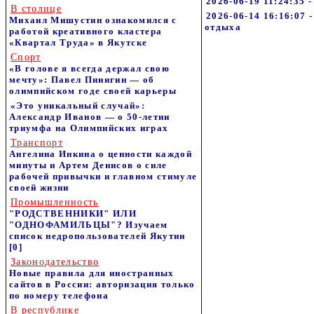
2026-06-19 11:24:35 
В столице
2026-06-14 16:16:07
Михаил Мишустин ознакомился с
отдыха
работой креативного кластера
«Квартал Труда» в Якутске
Спорт
«В голове я всегда держал свою
мечту»: Павел Пинигин — об
олимпийском годе своей карьеры
«Это уникальный случай»:
Александр Иванов — о 50-летии
триумфа на Олимпийских играх
Транспорт
Ангелина Инкина о ценности каждой
минуты и Артем Денисов о силе
рабочей привычки и главном стимуле
своей жизни
Промышленность
"РОДСТВЕННИКИ" ИЛИ
"ОДНОФАМИЛЬЦЫ"? Изучаем
список недропользователей Якутии
[0]
Законодательство
Новые правила для иностранных
сайтов в России: авторизация только
по номеру телефона
В республике