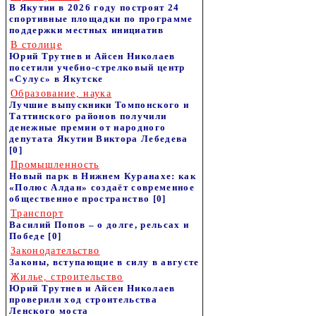
В Якутии в 2026 году построят 24
спортивные площадки по программе
поддержки местных инициатив
В столице
Юрий Трутнев и Айсен Николаев
посетили учебно-стрелковый центр
«Сулус» в Якутске
Образование, наука
Лучшие выпускники Томпонского и
Таттинского районов получили
денежные премии от народного
депутата Якутии Виктора Лебедева
[0]
Промышленность
Новый парк в Нижнем Куранахе: как
«Полюс Алдан» создаёт современное
общественное пространство
[0]
Транспорт
Василий Попов – о долге, рельсах и
Победе
[0]
Законодательство
Законы, вступающие в силу в августе
Жилье, строительство
Юрий Трутнев и Айсен Николаев
проверили ход строительства
Ленского моста