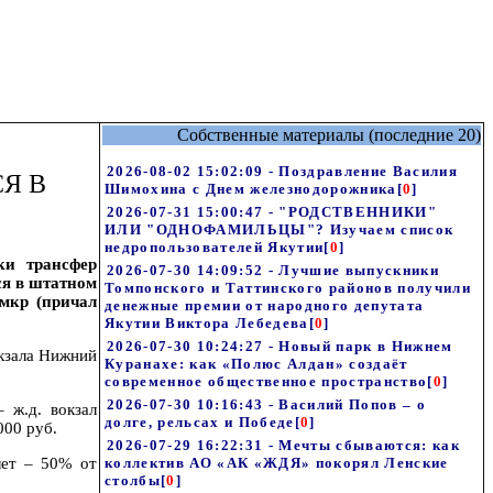
Собственные материалы (последние 20)
2026-08-02 15:02:09 - Поздравление Василия
Я В
Шимохина с Днем железнодорожника
[
0
]
2026-07-31 15:00:47 - "РОДСТВЕННИКИ"
ИЛИ "ОДНОФАМИЛЬЦЫ"? Изучаем список
недропользователей Якутии
[
0
]
ки трансфер
2026-07-30 14:09:52 - Лучшие выпускники
ся в штатном
Томпонского и Таттинского районов получили
мкр (причал
денежные премии от народного депутата
Якутии Виктора Лебедева
[
0
]
2026-07-30 10:24:27 - Новый парк в Нижнем
окзала Нижний
Куранахе: как «Полюс Алдан» создаёт
современное общественное пространство
[
0
]
2026-07-30 10:16:43 - Василий Попов – о
 ж.д. вокзал
долге, рельсах и Победе
[
0
]
000 руб.
2026-07-29 16:22:31 - Мечты сбываются: как
лет – 50% от
коллектив АО «АК «ЖДЯ» покорял Ленские
столбы
[
0
]