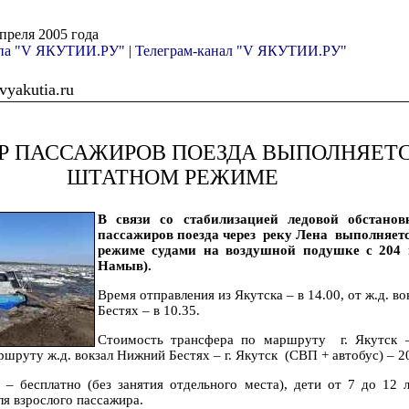
апреля 2005 года
ппа "V ЯКУТИИ.РУ"
|
Телеграм-канал "V ЯКУТИИ.РУ"
yakutia.ru
Р ПАССАЖИРОВ ПОЕЗДА ВЫПОЛНЯЕТС
ШТАТНОМ РЕЖИМЕ
В связи со стабилизацией ледовой обстанов
пассажиров поезда через реку Лена выполняет
режиме судами на воздушной подушке с 204 
Намыв).
Время отправления из Якутска – в 14.00, от ж.д. в
Бестях – в 10.35.
Стоимость трансфера по маршруту г. Якутск –
шруту ж.д. вокзал Нижний Бестях – г. Якутск (СВП + автобус) – 2
 – бесплатно (без занятия отдельного места), дети от 7 до 12 
я взрослого пассажира.