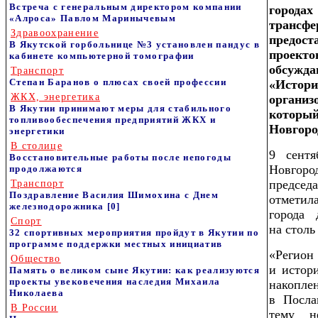
Встреча с генеральным директором компании
город
«Алроса» Павлом Маринычевым
транс
Здравоохранение
предос
В Якутской горбольнице №3 установлен пандус в
проект
кабинете компьютерной томографии
обсужд
Транспорт
Степан Баранов о плюсах своей профессии
«Истор
ЖКХ, энергетика
орган
В Якутии принимают меры для стабильного
который
топливообеспечения предприятий ЖКХ и
Новгоро
энергетики
В столице
9 сентя
Восстановительные работы после непогоды
Новгоро
продолжаются
председ
Транспорт
Поздравление Василия Шимохина с Днем
отметил
железнодорожника
[0]
города 
Спорт
на столь
32 спортивных мероприятия пройдут в Якутии по
программе поддержки местных инициатив
«Регион
Общество
и истор
Память о великом сыне Якутии: как реализуются
проекты увековечения наследия Михаила
накоплен
Николаева
в Посла
В России
тему не