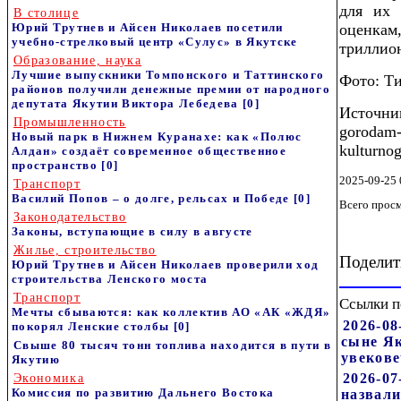
для их 
В столице
Юрий Трутнев и Айсен Николаев посетили
оценка
учебно-стрелковый центр «Сулус» в Якутске
триллион
Образование, наука
Лучшие выпускники Томпонского и Таттинского
Фото: Т
районов получили денежные премии от народного
депутата Якутии Виктора Лебедева
[0]
Источни
Промышленность
gorodam-
Новый парк в Нижнем Куранахе: как «Полюс
kulturnog
Алдан» создаёт современное общественное
пространство
[0]
2025-09-25 
Транспорт
Василий Попов – о долге, рельсах и Победе
[0]
Всего прос
Законодательство
Законы, вступающие в силу в августе
Жилье, строительство
Поделит
Юрий Трутнев и Айсен Николаев проверили ход
строительства Ленского моста
Транспорт
Ссылки п
Мечты сбываются: как коллектив АО «АК «ЖДЯ»
2026-08
покорял Ленские столбы
[0]
сыне Як
Свыше 80 тысяч тонн топлива находится в пути в
увеков
Якутию
2026-07
Экономика
Комиссия по развитию Дальнего Востока
назвали