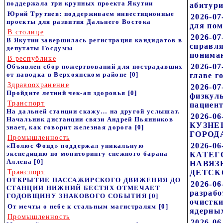
поддержала три крупных проекта Якутии
абитур
Юрий Трутнев: поддерживаем инвестиционные
2026-07
проекты для развития Дальнего Востока
для по
В столице
2026-07
В Якутии завершилась регистрация кандидатов в
справля
депутаты Госдумы
пониман
В республике
2026-07
Объявлен сбор пожертвований для пострадавших
от паводка в Верхоянском районе
[0]
главе г
Здравоохранение
2026-07
Пройдите летний чек-ап здоровья
[0]
физкуль
Транспорт
пациен
На дальней станции скажу… на другой услышат.
2026-0
Начальник дистанции связи Андрей Пьянников
КУЗНЕ
знает, как говорит железная дорога
[0]
ГОРОД
Промышленность
2026-0
«Полюс Фонд» поддержал уникальную
экспедицию по мониторингу снежного барана
КАТЕГ
Аллена
[0]
НАВЯЗ
Транспорт
ДЕТСК
ОТКРЫТИЕ ПАССАЖИРСКОГО ДВИЖЕНИЯ ДО
2026-06
СТАНЦИИ НИЖНИЙ БЕСТЯХ ОТМЕЧАЕТ
разрабо
ГОДОВЩИНУ ЗНАКОВОГО СОБЫТИЯ
[0]
очистк
От мечты о небе к стальным магистралям
[0]
ядерны
Промышленность
2026-06