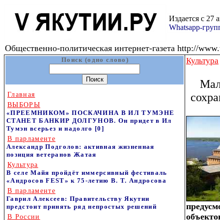
Издается с 27 
Whatsapp-гру
Общественно-политическая интернет-газета http://www.v
Поиск (одно слово)
Культура
Мал
Главная
сохра
ВЫБОРЫ
«ПРЕЕМНИКОМ» ПОСКАЧИНА В ИЛ ТУМЭНЕ
СТАНЕТ БАНКИР ДОЛГУНОВ. Он придет в Ил
Тумэн всерьез и надолго
[0]
В парламенте
Александр Подголов: активная жизненная
позиция ветеранов Жатая
Культура
В селе Майя пройдёт иммерсивный фестиваль
«Андросов FEST» к 75‑летию В. Т. Андросова
В парламенте
Гаврил Алексеев: Правительству Якутии
предус
предстоит принять ряд непростых решений
объект
В России