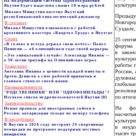
На модернизацию системы здравоохранения
культурн
Якутии будет выделено свыше 10 млрд рублей
Михаил Мишустин посетил Якутский
Предыд
республиканский онкологический диспансер
Новгоро
В столице
Михаил Мишустин ознакомился с работой
Суздале,
креативного кластера «Квартал Труда» в Якутске
25 сентя
Спорт
«В голове я всегда держал свою мечту»: Павел
форум
Пинигин — об олимпийском годе своей карьеры
в закон
«Это уникальный случай»: Александр Иванов —
культур
о 50-летии триумфа на Олимпийских играх
работы 
Транспорт
России, 
Ангелина Инкина о ценности каждой минуты и
Артем Денисов о силе рабочей привычки и
духовны
главном стимуле своей жизни
глобал
Промышленность
резолю
"РОДСТВЕННИКИ" ИЛИ "ОДНОФАМИЛЬЦЫ"?
по итога
Изучаем список недропользователей Якутии
[0]
Законодательство
На фо
Новые правила для иностранных сайтов в
России: авторизация только по номеру телефона
насчит
В республике
культ
В Якутии в 2026 году построят 24 спортивные
в неудо
площадки по программе поддержки местных
тысяч т
инициатив