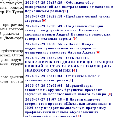
2026-07-29 09:37:29 - Объявлен сбор
гар түмсүбэт,
пожертвований для пострадавших от паводка в
ына, кэнэҕэс
Верхоянском районе
[
0
]
гэр Ил Түмэн
2026-07-29 09:29:18 - Пройдите летний чек-ап
здоровья
[
0
]
 программа,
2026-07-29 07:09:49 - На дальней станции
амма тохтоон
скажу… на другой услышат. Начальник
й дьыалата –
дистанции связи Андрей Пьянников знает, как
н. Дьон-сэргэ
говорит железная дорога
[
0
]
2026-07-29 06:38:56 - «Полюс Фонд»
поддержал уникальную экспедицию по
түбэлтэтигэр
мониторингу снежного барана Аллена
[
0
]
эстээх. Оттон
2026-07-29 06:27:26 - ОТКРЫТИЕ
 дьон-норуот
ПАССАЖИРСКОГО ДВИЖЕНИЯ ДО СТАНЦИИ
аччы курдук
НИЖНИЙ БЕСТЯХ ОТМЕЧАЕТ ГОДОВЩИНУ
ЗНАКОВОГО СОБЫТИЯ
[
0
]
2026-07-29 05:12:03 - От мечты о небе к
араас дьиэнэн
стальным магистралям
[
0
]
ирин ыччата
2026-07-29 05:02:04 - Маркшейдеры
осваивают «оружие» будущего: проходят
обучение по использованию нового сканера
[
0
]
2026-07-27 11:07:18 - В Якутии стартует
второй этап проекта «Школьная медицина»: в
2026 году внедрят комплексную программу
профилактики школьно-обусловленных
заболеваний у школьников
[
0
]