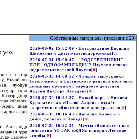
Собственные материалы (последние 20)
2026-08-02 15:02:09 - Поздравление Василия
суох
Шимохина с Днем железнодорожника
[
0
]
2026-07-31 15:00:47 - "РОДСТВЕННИКИ"
ИЛИ "ОДНОФАМИЛЬЦЫ"? Изучаем список
недропользователей Якутии
[
0
]
эҥээр сытар
2026-07-30 14:09:52 - Лучшие выпускники
үнү, Ньурбаны
Томпонского и Таттинского районов получили
нан, луоһун
денежные премии от народного депутата
өттүгэр төһө
Якутии Виктора Лебедева
[
0
]
ы биэрэр диир
2026-07-30 10:24:27 - Новый парк в Нижнем
лара көһүннэ.
Куранахе: как «Полюс Алдан» создаёт
 Арай, айан
современное общественное пространство
[
0
]
 тардыылары
2026-07-30 10:16:43 - Василий Попов – о
долге, рельсах и Победе
[
0
]
2026-07-29 16:22:31 - Мечты сбываются: как
н Александр
коллектив АО «АК «ЖДЯ» покорял Ленские
ыаҕынан эдэр
столбы
[
0
]
лүкэ дьонун-