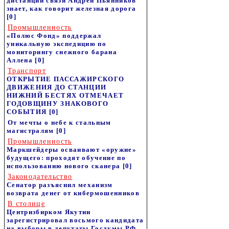
дистанции связи Андрей Пьянников
знает, как говорит железная дорога
[0]
Промышленность
«Полюс Фонд» поддержал
уникальную экспедицию по
мониторингу снежного барана
Аллена
[0]
Транспорт
ОТКРЫТИЕ ПАССАЖИРСКОГО
ДВИЖЕНИЯ ДО СТАНЦИИ
НИЖНИЙ БЕСТЯХ ОТМЕЧАЕТ
ГОДОВЩИНУ ЗНАКОВОГО
СОБЫТИЯ
[0]
От мечты о небе к стальным
магистралям
[0]
Промышленность
Маркшейдеры осваивают «оружие»
будущего: проходят обучение по
использованию нового сканера
[0]
Законодательство
Сенатор разъяснил механизм
возврата денег от кибермошенников
В столице
Центризбирком Якутии
зарегистрировал восьмого кандидата
на выборы в депутаты Госдумы РФ