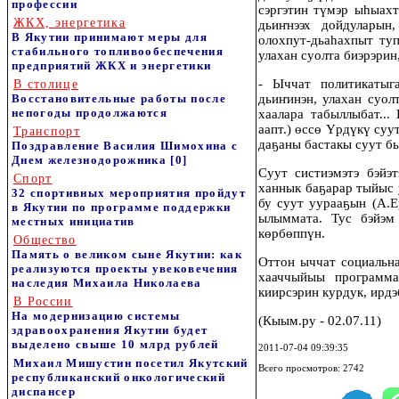
профессии
сэргэтин түмэр ыһыахт
ЖКХ, энергетика
дьиҥнээх дойдуларын,
В Якутии принимают меры для
олохпут-дьаһахпыт туп
стабильного топливообеспечения
улахан суолта биэрэрин
предприятий ЖКХ и энергетики
- Ыччат политикатыг
В столице
Восстановительные работы после
дьиҥинэн, улахан суол
непогоды продолжаются
хаалара табыллыбат..
аапт.) өссө Үрдүкү суу
Транспорт
даҕаны бастакы суут 
Поздравление Василия Шимохина с
Днем железнодорожника
[0]
Суут систиэмэтэ бэйэт
Спорт
ханнык баҕарар тыйыс 
32 спортивных мероприятия пройдут
бу суут уурааҕын (А.Е
в Якутии по программе поддержки
ылыммата. Тус бэйэм
местных инициатив
көрбөппүн.
Общество
Память о великом сыне Якутии: как
Оттон ыччат социальна
реализуются проекты увековечения
хааччыйыы программа
наследия Михаила Николаева
киирсэрин курдук, ирд
В России
На модернизацию системы
(Кыым.ру - 02.07.11)
здравоохранения Якутии будет
выделено свыше 10 млрд рублей
2011-07-04 09:39:35
Михаил Мишустин посетил Якутский
Всего просмотров: 2742
республиканский онкологический
диспансер