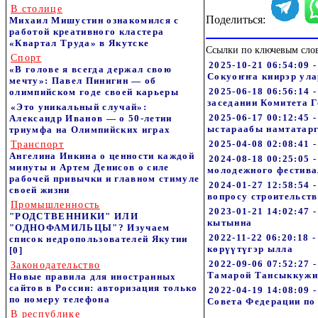
В столице
Поделиться:
Михаил Мишустин ознакомился с
работой креативного кластера
«Квартал Труда» в Якутске
Ссылки по ключевым сло
Спорт
2025-10-21 06:54:09 
«В голове я всегда держал свою
Сокуоҥҥа киирэр ул
мечту»: Павел Пинигин — об
2025-06-18 06:56:14
олимпийском годе своей карьеры
заседании Комитета 
«Это уникальный случай»:
2025-06-17 00:12:45
Александр Иванов — о 50-летии
ыстараабы намтатарг
триумфа на Олимпийских играх
2025-04-08 02:08:41 
Транспорт
Ангелина Инкина о ценности каждой
2024-08-18 00:25:05 
минуты и Артем Денисов о силе
молодежного фестива
рабочей привычки и главном стимуле
2024-01-27 12:58:54 
своей жизни
вопросу строительст
Промышленность
2023-01-21 14:02:47
"РОДСТВЕННИКИ" ИЛИ
кытынна
"ОДНОФАМИЛЬЦЫ"? Изучаем
2022-11-22 06:20:18
список недропользователей Якутии
көрүүтүгэр ылла
[0]
2022-09-06 07:52:27 
Законодательство
Тамарой Тансыккужи
Новые правила для иностранных
сайтов в России: авторизация только
2022-04-19 14:08:09 
по номеру телефона
Совета Федерации по
В республике