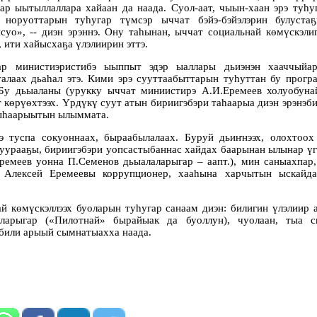
ар ыытыллаллара хайаан да наада. Суол-аат, чыын-хаан эрэ туһу
 норуоттарын туһугар түмсэр ыччат бэйэ-бэйэлэрин булустаҕ
суо», -- диэн эрэннэ. Ону таһынан, ыччат социальнай көмүскэли
, ити хайысхаҕа үлэлиирин эттэ.
ар министиэристибэ ыыппыт эдэр ыаллары дьиэнэн хааччыйар
талаах дьаһал этэ. Кими эрэ сууттаабыттарын туһуттан бу прогр
. Бу дьыаланы (урукку ыччат миниистирэ А.И.Еремеев холуобуна
т көрүөхтээх. Үрдүкү суут атын бириигэбэри таһаарыа диэн эрэнэби
быһаарыытын ылыммата.
э туспа сокуоннаах, быраабылалаах. Буруй дьиҥнээх, олохтоох 
уурааҕы, бириигэбэри уопсастыбаннас хайдах баарынан ылынар үг
ремеев уонна П.Семенов дьыалаларыгар – аапт.), мин саныахпар,
 Алексей Еремеевы коррупционер, хааһына харчытын ыскайда
й көмүскэллээх буоларын туһугар санаам диэн: билигин үлэлиир 
ларыгар («Пилотнай» бырайыак да буоллун), чуолаан, тыа с
эбили арыый сымнатыахха наада.