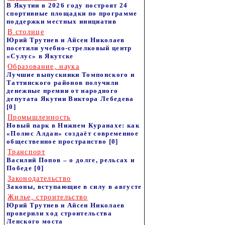
В Якутии в 2026 году построят 24
спортивные площадки по программе
поддержки местных инициатив
В столице
Юрий Трутнев и Айсен Николаев
посетили учебно-стрелковый центр
«Сулус» в Якутске
Образование, наука
Лучшие выпускники Томпонского и
Таттинского районов получили
денежные премии от народного
депутата Якутии Виктора Лебедева
[0]
Промышленность
Новый парк в Нижнем Куранахе: как
«Полюс Алдан» создаёт современное
общественное пространство
[0]
Транспорт
Василий Попов – о долге, рельсах и
Победе
[0]
Законодательство
Законы, вступающие в силу в августе
Жилье, строительство
Юрий Трутнев и Айсен Николаев
проверили ход строительства
Ленского моста