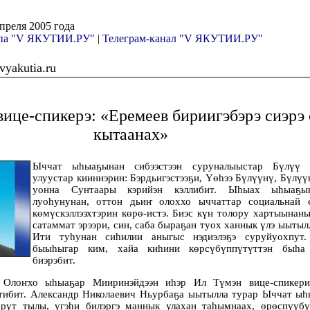
апреля 2005 года
ппа "V ЯКУТИИ.РУ"
|
Телеграм-канал "V ЯКУТИИ.РУ"
yakutia.ru
ице-спикерэ: «Еремеев бириигэбэрэ сиэрэ 
кытаанах»
Ыччат ыһыаҕынан сибээстээн суруналыыстар Бүлүү 
улуустар кииннэрин: Бэрдьигэстээҕи, Үөһээ Бүлүүнү, Бүлү
уонна Сунтаары кэрийэн кэллибит. Ыһыах ыһыаҕы
луоһунунан, оттон дьиҥ олоххо ыччаттар социальнай 
көмүскэллээхтэрин көрө-истэ. Биэс күн толору хартыынан
сатаммат эрээри, син, саба быраҕан туох ханнык үлэ ыытыл
Ити туһунан сиһилии аныгыс нэдиэлэҕэ суруйуохпут.
быыһыгар ким, хайа киһини көрсүбүппүтүттэн быһа
биэрэбит.
, Олоҥхо ыһыаҕар Мииринэйдээн иһэр Ил Түмэн вице-спикери
ттибит. Александр Николаевич Ньурбаҕа ыытылла турар Ыччат ыһ
Төрүт тылы, үгэһи билэргэ маннык улахан таһымнаах, өрөспүүбү