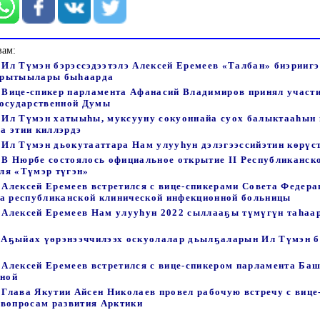
вам:
- Ил Түмэн бэрэссэдээтэлэ Алексей Еремеев «Талбан» биэрииг
арытыылары быһаарда
 - Вице-спикер парламента Афанасий Владимиров принял участи
Государственной Думы
 - Ил Түмэн хатыыһы, муксууну сокуоннайа суох балыктааһын
а этии киллэрдэ
- Ил Түмэн дьокутааттара Нам улууһун дэлэгээссийэтин көрүс
- В Нюрбе состоялось официальное открытие II Республиканск
ля «Түмэр түгэн»
- Алексей Еремеев встретился с вице-спикерами Совета Федера
ва республиканской клинической инфекционной больницы
 - Алексей Еремеев Нам улууһун 2022 сыллааҕы түмүгүн таһа
 - Аҕыйах үөрэнээччилээх оскуолалар дьылҕаларын Ил Түмэн б
- Алексей Еремеев встретился с вице-спикером парламента Ба
ной
- Глава Якутии Айсен Николаев провел рабочую встречу с виц
 вопросам развития Арктики