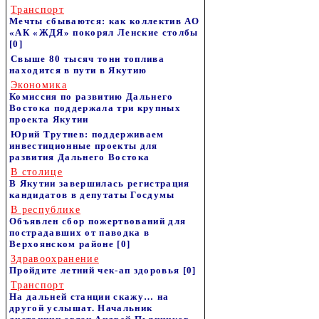
Транспорт
Мечты сбываются: как коллектив АО
«АК «ЖДЯ» покорял Ленские столбы
[0]
Свыше 80 тысяч тонн топлива
находится в пути в Якутию
Экономика
Комиссия по развитию Дальнего
Востока поддержала три крупных
проекта Якутии
Юрий Трутнев: поддерживаем
инвестиционные проекты для
развития Дальнего Востока
В столице
В Якутии завершилась регистрация
кандидатов в депутаты Госдумы
В республике
Объявлен сбор пожертвований для
пострадавших от паводка в
Верхоянском районе
[0]
Здравоохранение
Пройдите летний чек-ап здоровья
[0]
Транспорт
На дальней станции скажу… на
другой услышат. Начальник