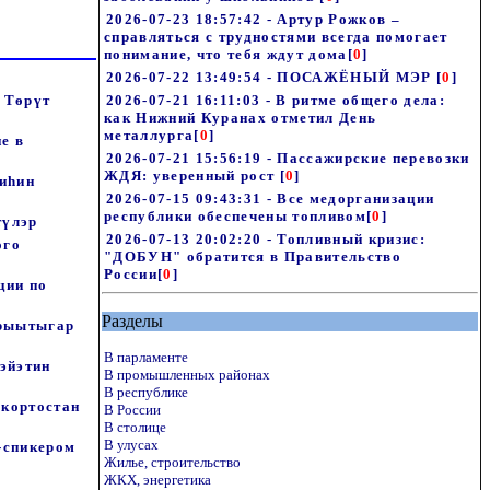
2026-07-23 18:57:42 - Артур Рожков –
справляться с трудностями всегда помогает
понимание, что тебя ждут дома
[
0
]
2026-07-22 13:49:54 - ПОСАЖЁНЫЙ МЭР
[
0
]
э Төрүт
2026-07-21 16:11:03 - В ритме общего дела:
как Нижний Куранах отметил День
металлурга
[
0
]
е в
2026-07-21 15:56:19 - Пассажирские перевозки
ЖДЯ: уверенный рост
[
0
]
 иһин
2026-07-15 09:43:31 - Все медорганизации
республики обеспечены топливом
[
0
]
түлэр
2026-07-13 20:02:20 - Топливный кризис:
ого
"ДОБУН" обратится в Правительство
России
[
0
]
ции по
Разделы
арыытыгар
В парламенте
эйэтин
В промышленных районах
В республике
шкортостан
В России
В столице
В улусах
е-спикером
Жилье, строительство
ЖКХ, энергетика