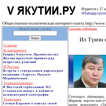
Издается с 27 
Whatsapp-гру
Общественно-политическая интернет-газета http://www.v
Поиск (одно слово)
Сахалыы сыhыарыы
Ил Түмэн в
Главная
В парламенте
Гаврил Алексеев: Правительству
Якутии предстоит принять ряд
непростых решений
В России
Встреча с генеральным директором
компании «Алроса» Павлом
Маринычевым
Здравоохранение
В Якутской горбольнице №3
установлен пандус в кабинете
компьютерной томографии
Сунтаарга айаннаары
Транспорт
Жиркову көрсөн кэпсэ
Степан Баранов о плюсах своей
дьону эҕэрдэлээтэ. «