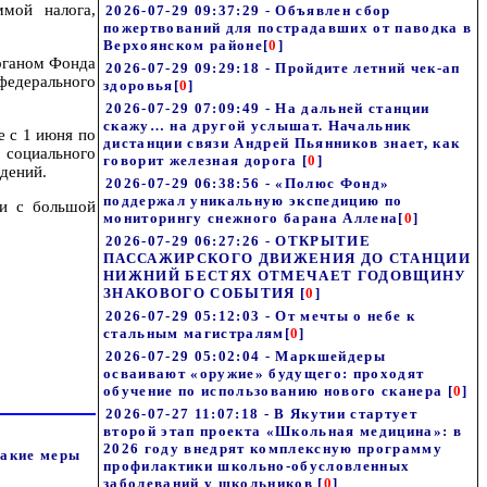
мой налога,
2026-07-29 09:37:29 - Объявлен сбор
пожертвований для пострадавших от паводка в
Верхоянском районе
[
0
]
органом Фонда
2026-07-29 09:29:18 - Пройдите летний чек-ап
федерального
здоровья
[
0
]
2026-07-29 07:09:49 - На дальней станции
скажу… на другой услышат. Начальник
е с 1 июня по
дистанции связи Андрей Пьянников знает, как
социального
говорит железная дорога
[
0
]
едений.
2026-07-29 06:38:56 - «Полюс Фонд»
поддержал уникальную экспедицию по
ли с большой
мониторингу снежного барана Аллена
[
0
]
2026-07-29 06:27:26 - ОТКРЫТИЕ
ПАССАЖИРСКОГО ДВИЖЕНИЯ ДО СТАНЦИИ
НИЖНИЙ БЕСТЯХ ОТМЕЧАЕТ ГОДОВЩИНУ
ЗНАКОВОГО СОБЫТИЯ
[
0
]
2026-07-29 05:12:03 - От мечты о небе к
стальным магистралям
[
0
]
2026-07-29 05:02:04 - Маркшейдеры
осваивают «оружие» будущего: проходят
обучение по использованию нового сканера
[
0
]
2026-07-27 11:07:18 - В Якутии стартует
второй этап проекта «Школьная медицина»: в
2026 году внедрят комплексную программу
какие меры
профилактики школьно-обусловленных
заболеваний у школьников
[
0
]