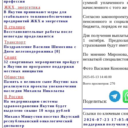
профессии
суммой уплаченного 
ЖКХ, энергетика
начисленного с того же
В Якутии принимают меры для
стабильного топливообеспечения
Согласно законопроекту
предприятий ЖКХ и энергетики
пенсионного и социал
бюджета, порядок ее на
В столице
Восстановительные работы после
Для получения выплаты,
непогоды продолжаются
1 октября. Предпола
Транспорт
страхования будут имет
Поздравление Василия Шимохина с
Днем железнодорожника
[0]
По мнению Миронова, 
Спорт
нехваткой специалистов
32 спортивных мероприятия пройдут
в Якутии по программе поддержки
Фото Василия Кононова. 
местных инициатив
Общество
2025-05-13 14:46:00
Память о великом сыне Якутии: как
Всего просмотров: 276
реализуются проекты увековечения
наследия Михаила Николаева
В России
Поделиться:
На модернизацию системы
здравоохранения Якутии будет
выделено свыше 10 млрд рублей
Ссылки по ключевым сло
Михаил Мишустин посетил Якутский
2026-07-23 17:05:0
республиканский онкологический
поддержки получили 
диспансер