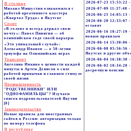
2026-07-23 15:53:22 
В столице
Михаил Мишустин ознакомился с
2026-07-09 11:37:48 
работой креативного кластера
2026-06-25 14:05:13 
«Квартал Труда» в Якутске
2026-06-20 12:33:07 
Спорт
оставят
«В голове я всегда держал свою
2026-06-16 10:27:19 
мечту»: Павел Пинигин — об
новым правилам
олимпийском годе своей карьеры
2026-06-14 15:30:06
«Это уникальный случай»:
2026-06-08 05:56:5
Александр Иванов — о 50-летии
Якутске и другие объ
триумфа на Олимпийских играх
2026-06-04 16:38:30
Транспорт
Ангелина Инкина о ценности каждой
2026-06-02 10:34:20
минуты и Артем Денисов о силе
досрочную пенсию
рабочей привычки и главном стимуле
своей жизни
Промышленность
"РОДСТВЕННИКИ" ИЛИ
"ОДНОФАМИЛЬЦЫ"? Изучаем
список недропользователей Якутии
[0]
Законодательство
Новые правила для иностранных
сайтов в России: авторизация только
по номеру телефона
В республике