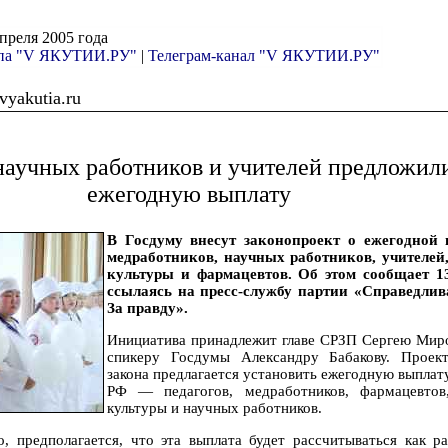
апреля 2005 года
ппа "V ЯКУТИИ.РУ"
|
Телеграм-канал "V ЯКУТИИ.РУ"
yakutia.ru
научных работников и учителей предложил
ежегодную выплату
В Госдуму внесут законопроект о ежегодной 
медработников, научных работников, учителей
культуры и фармацевтов. Об этом сообщает 1
ссылаясь на пресс-службу партии «Справедли
За правду».
Инициатива принадлежит главе СРЗП Сергею Миро
спикеру Госдумы Александру Бабакову. Проек
закона предлагается установить ежегодную выплат
РФ — педагогов, медработников, фармацевтов
культуры и научных работников.
о, предполагается, что эта выплата будет рассчитываться как р