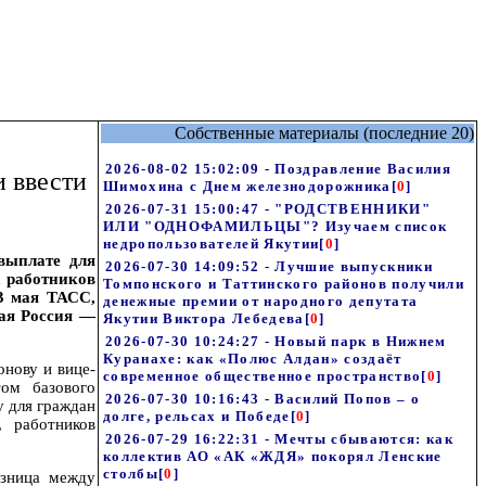
Собственные материалы (последние 20)
2026-08-02 15:02:09 - Поздравление Василия
и ввести
Шимохина с Днем железнодорожника
[
0
]
2026-07-31 15:00:47 - "РОДСТВЕННИКИ"
ИЛИ "ОДНОФАМИЛЬЦЫ"? Изучаем список
недропользователей Якутии
[
0
]
выплате для
2026-07-30 14:09:52 - Лучшие выпускники
, работников
Томпонского и Таттинского районов получили
3 мая ТАСС,
денежные премии от народного депутата
вая Россия —
Якутии Виктора Лебедева
[
0
]
2026-07-30 10:24:27 - Новый парк в Нижнем
Куранахе: как «Полюс Алдан» создаёт
нову и вице-
современное общественное пространство
[
0
]
том базового
2026-07-30 10:16:43 - Василий Попов – о
у для граждан
долге, рельсах и Победе
[
0
]
, работников
2026-07-29 16:22:31 - Мечты сбываются: как
коллектив АО «АК «ЖДЯ» покорял Ленские
столбы
[
0
]
азница между