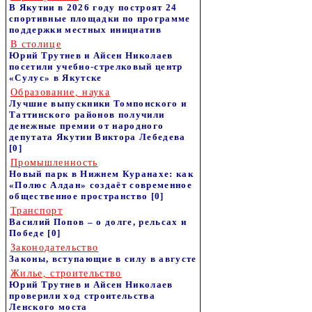
В Якутии в 2026 году построят 24
спортивные площадки по программе
поддержки местных инициатив
В столице
Юрий Трутнев и Айсен Николаев
посетили учебно-стрелковый центр
«Сулус» в Якутске
Образование, наука
Лучшие выпускники Томпонского и
Таттинского районов получили
денежные премии от народного
депутата Якутии Виктора Лебедева
[0]
Промышленность
Новый парк в Нижнем Куранахе: как
«Полюс Алдан» создаёт современное
общественное пространство
[0]
Транспорт
Василий Попов – о долге, рельсах и
Победе
[0]
Законодательство
Законы, вступающие в силу в августе
Жилье, строительство
Юрий Трутнев и Айсен Николаев
проверили ход строительства
Ленского моста