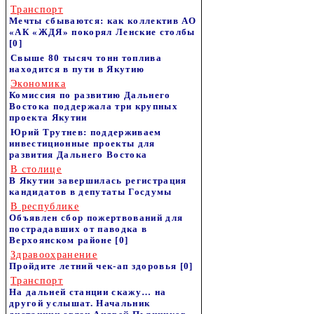
Транспорт
Мечты сбываются: как коллектив АО
«АК «ЖДЯ» покорял Ленские столбы
[0]
Свыше 80 тысяч тонн топлива
находится в пути в Якутию
Экономика
Комиссия по развитию Дальнего
Востока поддержала три крупных
проекта Якутии
Юрий Трутнев: поддерживаем
инвестиционные проекты для
развития Дальнего Востока
В столице
В Якутии завершилась регистрация
кандидатов в депутаты Госдумы
В республике
Объявлен сбор пожертвований для
пострадавших от паводка в
Верхоянском районе
[0]
Здравоохранение
Пройдите летний чек-ап здоровья
[0]
Транспорт
На дальней станции скажу… на
другой услышат. Начальник