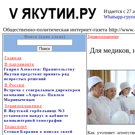
Издается с 27 
Whatsapp-гру
Общественно-политическая интернет-газета http://www.v
Поиск (одно слово)
Здравоохранение
Для медиков, 
Главная
В парламенте
Гаврил Алексеев: Правительству
Якутии предстоит принять ряд
непростых решений
В России
Встреча с генеральным директором
компании «Алроса» Павлом
Маринычевым
Здравоохранение
В Якутской горбольнице №3
установлен пандус в кабинете
компьютерной томографии
Транспорт
Степан Баранов о плюсах своей
Как уточняет агентств