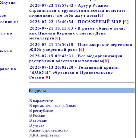
 Якутии
2026-07-23 18:57:42 - Артур Рожков –
справляться с трудностями всегда помогает
озе
понимание, что тебя ждут дома
[
0
]
нсации не
2026-07-22 13:49:54 - ПОСАЖЁНЫЙ МЭР
[
0
]
2026-07-21 16:11:03 - В ритме общего дела:
ать по
как Нижний Куранах отметил День
металлурга
[
0
]
2026-07-21 15:56:19 - Пассажирские перевозки
ЖДЯ: уверенный рост
[
0
]
ков в
2026-07-15 09:43:31 - Все медорганизации
республики обеспечены топливом
[
0
]
2026-07-13 20:02:20 - Топливный кризис:
раво на
"ДОБУН" обратится в Правительство
России
[
0
]
Разделы
В парламенте
В промышленных районах
В республике
В России
В столице
В улусах
Жилье, строительство
ЖКХ, энергетика