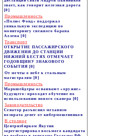
дистанции связи Андрей Пьянников
знает, как говорит железная дорога
[0]
Промышленность
«Полюс Фонд» поддержал
уникальную экспедицию по
мониторингу снежного барана
Аллена
[0]
Транспорт
ОТКРЫТИЕ ПАССАЖИРСКОГО
ДВИЖЕНИЯ ДО СТАНЦИИ
НИЖНИЙ БЕСТЯХ ОТМЕЧАЕТ
ГОДОВЩИНУ ЗНАКОВОГО
СОБЫТИЯ
[0]
От мечты о небе к стальным
магистралям
[0]
Промышленность
Маркшейдеры осваивают «оружие»
будущего: проходят обучение по
использованию нового сканера
[0]
Законодательство
Сенатор разъяснил механизм
возврата денег от кибермошенников
В столице
Центризбирком Якутии
зарегистрировал восьмого кандидата
на выборы в депутаты Госдумы РФ