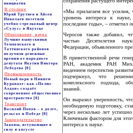
сохранения растущего интерес
инициатив
В столице
«Мы прилагаем все усилия, 
Юрий Трутнев и Айсен
уровень интереса к науке
Николаев посетили
последние годы», – отметил о
учебно-стрелковый центр
«Сулус» в Якутске
Черосов также добавил, чт
Образование, наука
Лучшие выпускники
частью Десятилетия нау
Томпонского и
Федерации, объявленного пре
Таттинского районов
получили денежные
В приветственной речи ге
премии от народного
депутата Якутии Виктора
РАН, академик РАН Миха
Лебедева
[0]
видением перспектив развити
Промышленность
подчеркнул, что решени
Новый парк в Нижнем
комплексного подхода, о
Куранахе: как «Полюс
знаний.
Алдан» создаёт
современное общественное
пространство
[0]
Он выразил уверенность, чт
Транспорт
необходимую подготовку, ста
Василий Попов – о долге,
через несколько лет успешно
рельсах и Победе
[0]
Ключевым фактором для этог
Законодательство
интереса к науке.
Законы, вступающие в
силу в августе