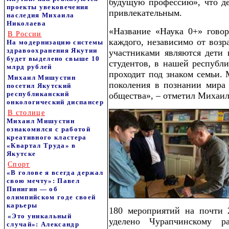
будущую профессию», что де
проекты увековечения
привлекательным.
наследия Михаила
Николаева
«Название «Наука 0+» говор
В России
каждого, независимо от возр
На модернизацию системы
здравоохранения Якутии
участниками являются дети 
будет выделено свыше 10
студентов, в нашей республи
млрд рублей
проходит под знаком семьи.
Михаил Мишустин
поколения в познании мира 
посетил Якутский
республиканский
общества», – отметил Михаи
онкологический диспансер
В столице
Михаил Мишустин
ознакомился с работой
креативного кластера
«Квартал Труда» в
Якутске
Спорт
«В голове я всегда держал
свою мечту»: Павел
Пинигин — об
олимпийском годе своей
карьеры
180 мероприятий на почти 
«Это уникальный
уделено Чурапчинскому р
случай»: Александр