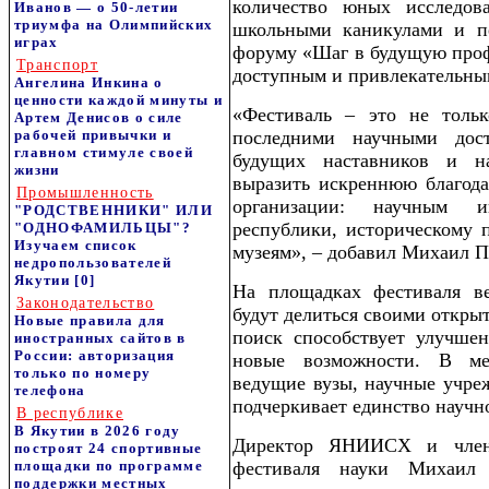
количество юных исследова
Иванов — о 50-летии
триумфа на Олимпийских
школьными каникулами и пе
играх
форуму «Шаг в будущую профе
Транспорт
доступным и привлекательны
Ангелина Инкина о
ценности каждой минуты и
«Фестиваль – это не тольк
Артем Денисов о силе
рабочей привычки и
последними научными до
главном стимуле своей
будущих наставников и н
жизни
выразить искреннюю благода
Промышленность
организации: научным и
"РОДСТВЕННИКИ" ИЛИ
республики, историческому 
"ОДНОФАМИЛЬЦЫ"?
Изучаем список
музеям», – добавил Михаил 
недропользователей
Якутии
[0]
На площадках фестиваля в
Законодательство
будут делиться своими откры
Новые правила для
поиск способствует улучше
иностранных сайтов в
России: авторизация
новые возможности. В ме
только по номеру
ведущие вузы, научные учреж
телефона
подчеркивает единство научн
В республике
В Якутии в 2026 году
Директор ЯНИИСХ и член 
построят 24 спортивные
площадки по программе
фестиваля науки Михаил 
поддержки местных