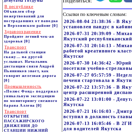
Поделиться:
депутаты Госдумы
В республике
Объявлен сбор
Ссылки по ключевым словам:
пожертвований для
пострадавших от паводка
2026-08-04 21:38:36 - В Я
в Верхоянском районе
[0]
установлен пандус в каби
Здравоохранение
2026-07-31 20:39:09 - Мих
Пройдите летний чек-ап
Якутский республиканский
здоровья
[0]
2026-07-31 20:14:13 - Мих
Транспорт
работой креативного класт
На дальней станции
Якутске
скажу… на другой
услышат. Начальник
2026-07-30 14:36:42 - Юри
дистанции связи Андрей
посетили учебно-стрелковы
Пьянников знает, как
2026-07-27 05:57:59 - Нед
говорит железная дорога
печени стартовала в Якут
[0]
Промышленность
2026-07-22 13:57:36 - В Я
«Полюс Фонд» поддержал
центр расширенной диспан
уникальную экспедицию
2026-07-22 13:01:00 - Депу
по мониторингу снежного
Якутска
барана Аллена
[0]
2026-07-21 16:16:03 - Дми
Транспорт
ОТКРЫТИЕ
вступил в должность глав
ПАССАЖИРСКОГО
2026-07-13 16:05:46 - В 2Г
ДВИЖЕНИЯ ДО
для водителей Якутска
СТАНЦИИ НИЖНИЙ