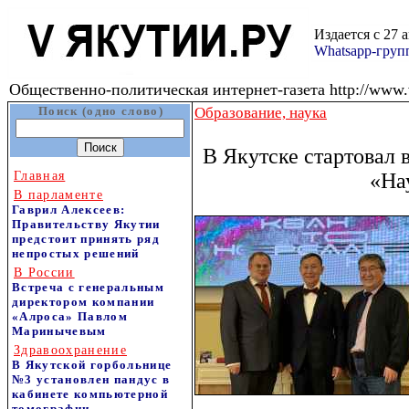
Издается с 27 
Whatsapp-гру
Общественно-политическая интернет-газета http://www.v
Поиск (одно слово)
Образование, наука
В Якутске стартовал 
Главная
«На
В парламенте
Гаврил Алексеев:
Правительству Якутии
предстоит принять ряд
непростых решений
В России
Встреча с генеральным
директором компании
«Алроса» Павлом
Маринычевым
Здравоохранение
В Якутской горбольнице
№3 установлен пандус в
кабинете компьютерной
томографии