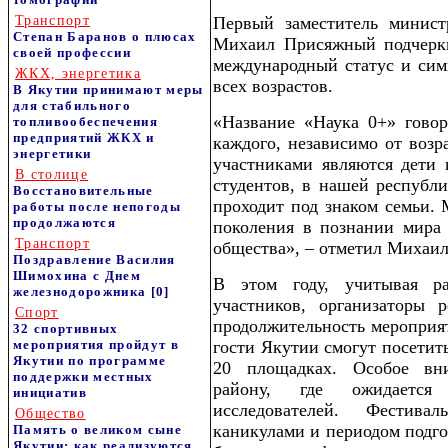
Транспорт
Первый заместитель минист
Степан Баранов о плюсах
Михаил Присяжный подчеркн
своей профессии
международный статус и сим
ЖКХ, энергетика
всех возрастов.
В Якутии принимают меры
для стабильного
«Название «Наука 0+» говор
топливообеспечения
предприятий ЖКХ и
каждого, независимо от возр
энергетики
участниками являются дети 
В столице
студентов, в нашей республи
Восстановительные
проходит под знаком семьи.
работы после непогоды
продолжаются
поколения в познании мира 
Транспорт
общества», – отметил Михаи
Поздравление Василия
Шимохина с Днем
В этом году, учитывая р
железнодорожника
[0]
участников, организаторы
Спорт
продолжительность мероприят
32 спортивных
мероприятия пройдут в
гости Якутии смогут посетит
Якутии по программе
20 площадках. Особое вн
поддержки местных
району, где ожидается
инициатив
исследователей. Фестив
Общество
каникулами и периодом подго
Память о великом сыне
Якутии: как реализуются