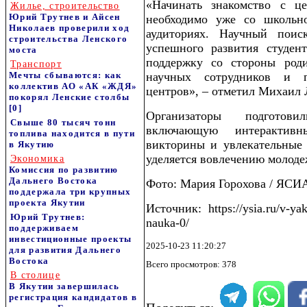
«Начинать знакомство с ц
Жилье, строительство
Юрий Трутнев и Айсен
необходимо уже со школьн
Николаев проверили ход
аудиториях. Научный пои
строительства Ленского
успешного развития студен
моста
поддержку со стороны роди
Транспорт
Мечты сбываются: как
научных сотрудников и 
коллектив АО «АК «ЖДЯ»
центров», – отметил Михаил 
покорял Ленские столбы
[0]
Организаторы подготов
Свыше 80 тысяч тонн
включающую интерактивн
топлива находится в пути
викторины и увлекательные 
в Якутию
уделяется вовлечению молоде
Экономика
Комиссия по развитию
Дальнего Востока
Фото: Мария Горохова / ЯСИ
поддержала три крупных
проекта Якутии
Источник: https://ysia.ru/v-yaku
Юрий Трутнев:
nauka-0/
поддерживаем
инвестиционные проекты
2025-10-23 11:20:27
для развития Дальнего
Востока
Всего просмотров: 378
В столице
В Якутии завершилась
регистрация кандидатов в