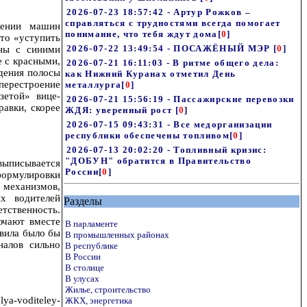
2026-07-23 18:57:42 - Артур Рожков –
справляться с трудностями всегда помогает
жении машин
понимание, что тебя ждут дома
[
0
]
то «уступить
2026-07-22 13:49:54 - ПОСАЖЁНЫЙ МЭР
[
0
]
ины с синими
е с красными,
2026-07-21 16:11:03 - В ритме общего дела:
дения полосы
как Нижний Куранах отметил День
перестроение
металлурга
[
0
]
зетой» вице-
2026-07-21 15:56:19 - Пассажирские перевозки
авки, скорее
ЖДЯ: уверенный рост
[
0
]
2026-07-15 09:43:31 - Все медорганизации
республики обеспечены топливом
[
0
]
2026-07-13 20:02:20 - Топливный кризис:
"ДОБУН" обратится в Правительство
выписывается
России
[
0
]
 формулировки
механизмов,
х водителей
Разделы
тственность.
ючают вместе
В парламенте
авила было бы
В промышленных районах
налов сильно
В республике
В России
В столице
В улусах
Жилье, строительство
lya-voditeley-
ЖКХ, энергетика