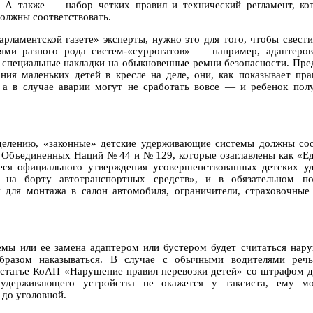
». А также — набор четких правил и технический регламент, ко
должны соответствовать.
арламентской газете» эксперты, нужно это для того, чтобы свес
лями разного рода систем-«суррогатов» — например, адаптеров
специальные накладки на обыкновенные ремни безопасности. Пре
ния маленьких детей в кресле на деле, они, как показывает пра
, а в случае аварии могут не сработать вовсе — и ребенок пол
делению, «законные» детские удерживающие системы должны соо
 Объединенных Наций № 44 и № 129, которые озаглавлены как «Е
еся официального утверждения усовершенствованных детских 
х на борту автотранспортных средств», и в обязательном п
я для монтажа в салон автомобиля, ограничители, страховочные
темы или ее замена адаптером или бустером будет считаться на
бразом наказываться. В случае с обычными водителями речь
 статье КоАП «Нарушение правил перевозки детей» со штрафом д
удерживающего устройства не окажется у таксиста, ему мо
 до уголовной.