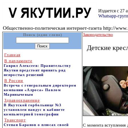
Издается с 27 
Whatsapp-гру
Общественно-политическая интернет-газета http://www.v
Поиск (одно слово)
Законодательство
Детские крес
Главная
В парламенте
Гаврил Алексеев: Правительству
Якутии предстоит принять ряд
непростых решений
В России
Встреча с генеральным директором
компании «Алроса» Павлом
Маринычевым
Здравоохранение
В Якутской горбольнице №3
установлен пандус в кабинете
компьютерной томографии
Транспорт
Степан Баранов о плюсах своей
С момента вступления 