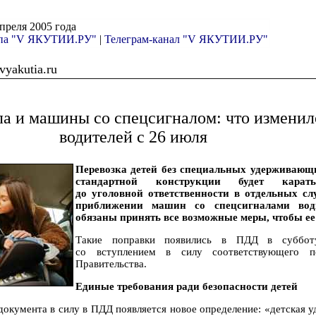
апреля 2005 года
ппа "V ЯКУТИИ.РУ"
|
Телеграм-канал "V ЯКУТИИ.РУ"
yakutia.ru
ла и машины со спецсигналом: что изменил
водителей с 26 июля
Перевозка детей без специальных удерживающ
стандартной конструкции будет карат
до уголовной ответственности в отдельных сл
приближении машин со спецсигналами вод
обязаны принять все возможные меры, чтобы ее
Такие поправки появились в ПДД в суббот
со вступлением в силу соответствующего по
Правительства.
Единые требования ради безопасности детей
документа в силу в ПДД появляется новое определение: «детская