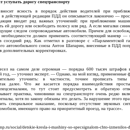
т уступать дорогу спецтранспорту
 вносит ясность в порядок действия водителей при прибли
и в действующей редакции ПДД он описывается лаконично — прос
едакция вводит ряд важных уточнений: при приближении маш
ь ей дорогу или освободить полосу или ряд. А если мигалки сини
 едущие следом сопровождаемые автомобили. Причем для освобож
и необходимости должен применить соответствующий маневр — 
в соседний ряд. Как отметил в разговоре с «Парламентской га
ого автомобильного союза Антон Шапарин, внесенные в ПДД попр
 в дополнительных корректировках.
есел на самом деле огромная — порядка 600 тысяч штрафов 
й год, — уточнил эксперт. — Однако, на мой взгляд, примененные
ительно уточнить: в частности, точнее прописать типы 
ак далее. Что же касается порядка взаимодействия просты
пецсигналами, то тут стоит предусмотреть и обратную отве
зывает практика, чиновники на спецтранспорте очень редко вкл
игналы, хотя по закону обязаны это делать. За нарушение этого пр
ить специальное наказание, поскольку отсутствие звуковых сиг
омобиля, имеющего право на приоритетный проезд, на трассе».
p.ru/social/detskie-kresla-i-mashiny-so-specsignalom-chto-izmenilos-d