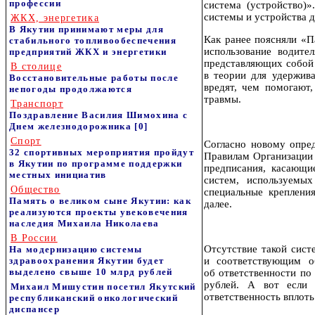
профессии
система (устройство)
системы и устройства 
ЖКХ, энергетика
В Якутии принимают меры для
Как ранее поясняли «П
стабильного топливообеспечения
использование водите
предприятий ЖКХ и энергетики
представляющих собой 
В столице
в теории для удержива
Восстановительные работы после
вредят, чем помогают
непогоды продолжаются
травмы.
Транспорт
Поздравление Василия Шимохина с
Днем железнодорожника
[0]
Спорт
Согласно новому опре
32 спортивных мероприятия пройдут
Правилам Организации
в Якутии по программе поддержки
предписания, касающи
местных инициатив
систем, используемы
Общество
специальные креплени
Память о великом сыне Якутии: как
далее.
реализуются проекты увековечения
наследия Михаила Николаева
В России
Отсутствие такой сис
На модернизацию системы
здравоохранения Якутии будет
и соответствующим о
выделено свыше 10 млрд рублей
об ответственности по
рублей. А вот если 
Михаил Мишустин посетил Якутский
ответственность вплоть
республиканский онкологический
диспансер