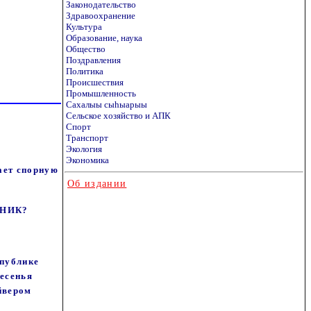
Законодательство
Здравоохранение
Культура
Образование, наука
Общество
Поздравления
Политика
Происшествия
Промышленность
Сахалыы сыhыарыы
Сельское хозяйство и АПК
Спорт
Транспорт
Экология
Экономика
ает спорную
Об издании
ШНИК?
спублике
ресенья
йвером