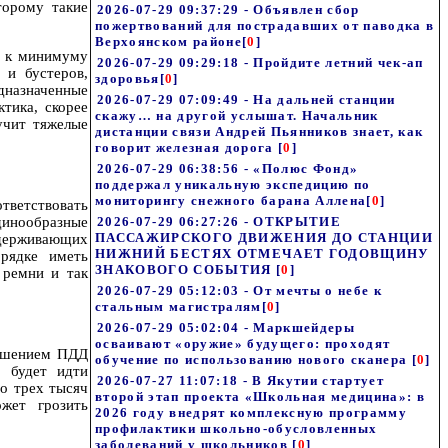
торому такие
2026-07-29 09:37:29 - Объявлен сбор
пожертвований для пострадавших от паводка в
Верхоянском районе
[
0
]
ти к минимуму
2026-07-29 09:29:18 - Пройдите летний чек-ап
 и бустеров,
здоровья
[
0
]
дназначенные
2026-07-29 07:09:49 - На дальней станции
ктика, скорее
скажу… на другой услышат. Начальник
учит тяжелые
дистанции связи Андрей Пьянников знает, как
говорит железная дорога
[
0
]
2026-07-29 06:38:56 - «Полюс Фонд»
поддержал уникальную экспедицию по
мониторингу снежного барана Аллена
[
0
]
тветствовать
динообразные
2026-07-29 06:27:26 - ОТКРЫТИЕ
ПАССАЖИРСКОГО ДВИЖЕНИЯ ДО СТАНЦИИ
удерживающих
НИЖНИЙ БЕСТЯХ ОТМЕЧАЕТ ГОДОВЩИНУ
орядке иметь
ЗНАКОВОГО СОБЫТИЯ
[
0
]
 ремни и так
2026-07-29 05:12:03 - От мечты о небе к
стальным магистралям
[
0
]
2026-07-29 05:02:04 - Маркшейдеры
осваивают «оружие» будущего: проходят
рушением ПДД
обучение по использованию нового сканера
[
0
]
 будет идти
2026-07-27 11:07:18 - В Якутии стартует
о трех тысяч
второй этап проекта «Школьная медицина»: в
жет грозить
2026 году внедрят комплексную программу
профилактики школьно-обусловленных
заболеваний у школьников
[
0
]