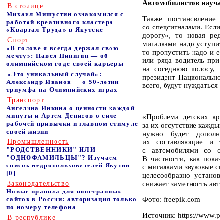
Автомобилистов науча
В столице
Михаил Мишустин ознакомился с
Также постановление
работой креативного кластера
со спецсигналами. Есл
«Квартал Труда» в Якутске
дорогу», то новая р
Спорт
мигалками надо уступит
«В голове я всегда держал свою
то пропустить надо и
мечту»: Павел Пинигин — об
или ряда водитель пр
олимпийском годе своей карьеры
на соседнюю полосу, 
«Это уникальный случай»:
президент Национальн
Александр Иванов — о 50-летии
всего, будут нуждаться
триумфа на Олимпийских играх
Транспорт
Ангелина Инкина о ценности каждой
минуты и Артем Денисов о силе
«Проблема детских кр
рабочей привычки и главном стимуле
за их отсутствие кажды
своей жизни
нужно будет дополн
Промышленность
их составляющие и т
"РОДСТВЕННИКИ" ИЛИ
с автомобилями со с
"ОДНОФАМИЛЬЦЫ"? Изучаем
В частности, как пока
список недропользователей Якутии
с мигалками звуковые с
[0]
целесообразно установ
Законодательство
снижает заметность авт
Новые правила для иностранных
сайтов в России: авторизация только
Фото: freepik.com
по номеру телефона
Источник: https://www.pn
В республике