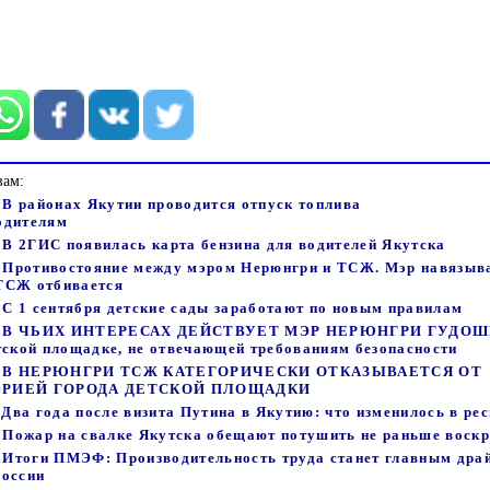
вам:
- В районах Якутии проводится отпуск топлива
одителям
- В 2ГИС появилась карта бензина для водителей Якутска
 - Противостояние между мэром Нерюнгри и ТСЖ. Мэр навязыв
ТСЖ отбивается
- С 1 сентября детские сады заработают по новым правилам
01 - В ЧЬИХ ИНТЕРЕСАХ ДЕЙCТВУЕТ МЭР НЕРЮНГРИ ГУДО
тской площадке, не отвечающей требованиям безопасности
35 - В НЕРЮНГРИ ТСЖ КАТЕГОРИЧЕСКИ ОТКАЗЫВАЕТСЯ ОТ
РИЕЙ ГОРОДА ДЕТСКОЙ ПЛОЩАДКИ
- Два года после визита Путина в Якутию: что изменилось в ре
 - Пожар на свалке Якутска обещают потушить не раньше воск
 - Итоги ПМЭФ: Производительность труда станет главным дра
России