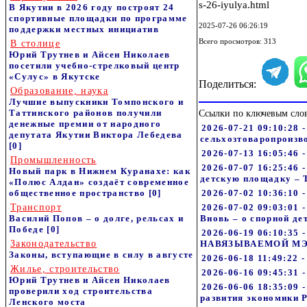
s-26-iyulya.html
В Якутии в 2026 году построят 24
спортивные площадки по программе
2025-07-26 06:26:19
поддержки местных инициатив
Всего просмотров: 313
В столице
Юрий Трутнев и Айсен Николаев
посетили учебно-стрелковый центр
«Сулус» в Якутске
Поделиться:
Образование, наука
Лучшие выпускники Томпонского и
Таттинского районов получили
Ссылки по ключевым сло
денежные премии от народного
2026-07-21 09:10:28 
депутата Якутии Виктора Лебедева
сельхозтоваропроизв
[0]
2026-07-13 16:05:46 
Промышленность
2026-07-07 16:25:46
Новый парк в Нижнем Куранахе: как
детскую площадку – 
«Полюс Алдан» создаёт современное
общественное пространство
[0]
2026-07-02 10:36:10 
Транспорт
2026-07-02 09:03:
Василий Попов – о долге, рельсах и
Вновь – о спорной де
Победе
[0]
2026-06-19 06:10:
Законодательство
НАВЯЗЫВАЕМОЙ МЭ
Законы, вступающие в силу в августе
2026-06-18 11:49:22 
Жилье, строительство
2026-06-16 09:45:31
Юрий Трутнев и Айсен Николаев
2026-06-06 18:35:09
проверили ход строительства
развития экономики 
Ленского моста