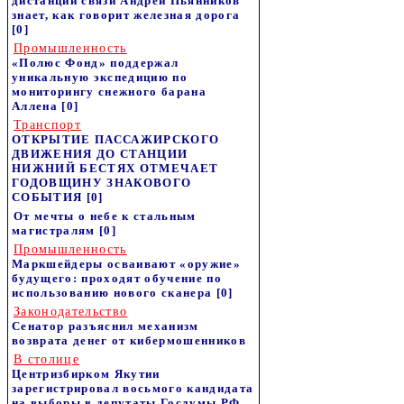
дистанции связи Андрей Пьянников
знает, как говорит железная дорога
[0]
Промышленность
«Полюс Фонд» поддержал
уникальную экспедицию по
мониторингу снежного барана
Аллена
[0]
Транспорт
ОТКРЫТИЕ ПАССАЖИРСКОГО
ДВИЖЕНИЯ ДО СТАНЦИИ
НИЖНИЙ БЕСТЯХ ОТМЕЧАЕТ
ГОДОВЩИНУ ЗНАКОВОГО
СОБЫТИЯ
[0]
От мечты о небе к стальным
магистралям
[0]
Промышленность
Маркшейдеры осваивают «оружие»
будущего: проходят обучение по
использованию нового сканера
[0]
Законодательство
Сенатор разъяснил механизм
возврата денег от кибермошенников
В столице
Центризбирком Якутии
зарегистрировал восьмого кандидата
на выборы в депутаты Госдумы РФ