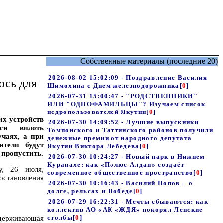
Собственные материалы (последние 20)
2026-08-02 15:02:09 - Поздравление Василия
ось для
Шимохина с Днем железнодорожника
[
0
]
2026-07-31 15:00:47 - "РОДСТВЕННИКИ"
ИЛИ "ОДНОФАМИЛЬЦЫ"? Изучаем список
недропользователей Якутии
[
0
]
их устройств
2026-07-30 14:09:52 - Лучшие выпускники
ься вплоть
Томпонского и Таттинского районов получили
учаях, а при
денежные премии от народного депутата
ители будут
Якутии Виктора Лебедева
[
0
]
 пропустить.
2026-07-30 10:24:27 - Новый парк в Нижнем
Куранахе: как «Полюс Алдан» создаёт
у, 26 июля,
современное общественное пространство
[
0
]
становления
2026-07-30 10:16:43 - Василий Попов – о
долге, рельсах и Победе
[
0
]
2026-07-29 16:22:31 - Мечты сбываются: как
коллектив АО «АК «ЖДЯ» покорял Ленские
столбы
[
0
]
 удерживающая