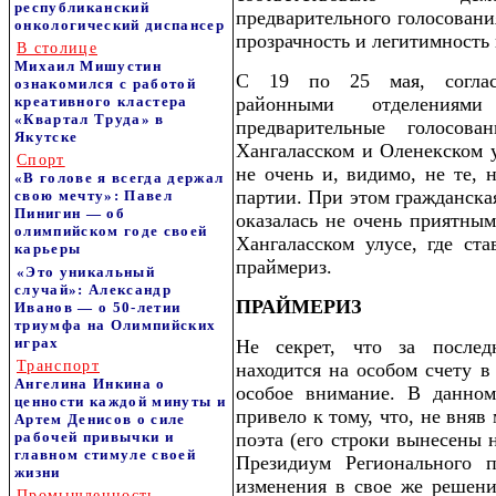
республиканский
предварительного голосовани
онкологический диспансер
прозрачность и легитимность
В столице
Михаил Мишустин
С 19 по 25 мая, соглас
ознакомился с работой
креативного кластера
районными отделениям
«Квартал Труда» в
предварительные голосов
Якутске
Хангаласском и Оленекском у
Спорт
не очень и, видимо, не те, 
«В голове я всегда держал
партии. При этом гражданская
свою мечту»: Павел
Пинигин — об
оказалась не очень приятным
олимпийском годе своей
Хангаласском улусе, где ст
карьеры
праймериз.
«Это уникальный
случай»: Александр
ПРАЙМЕРИЗ
Иванов — о 50-летии
триумфа на Олимпийских
играх
Не секрет, что за послед
Транспорт
находится на особом счету в
Ангелина Инкина о
особое внимание. В данном
ценности каждой минуты и
привело к тому, что, не вняв
Артем Денисов о силе
рабочей привычки и
поэта (его строки вынесены н
главном стимуле своей
Президиум Регионального
жизни
изменения в свое же решени
Промышленность