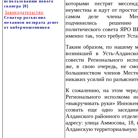
использованию нового
которыми пестрят мессен
сканера
[0]
неуместны и идут от простог
Законодательство
самом деле члены Мест
Сенатор разъяснил
подчинились решению 
механизм возврата денег
от кибермошенников
политического совета ЯРО В
именно так, того требует Уст
Таким образом, по нашему м
возникшей в Усть-Алданск
совести Регионального и
же, в свою очередь, не см
большинством членов Местн
никаких усилий по разъяснит
К сожалению, на этом чере
Регионального исполкома н
«выкручивать руки» Иннок
созвать еще одно заседан
Алданского районного отделен
адресу: улица Аммосова, 18, 
Алданскую территориальную 