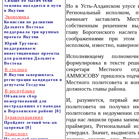
Свыше 80 тысяч тонн
Но в Усть-Алданском улусе 
топлива находится в пути
в Якутию
Региональный исполком, 
Экономика
начинает заставлять Ме
Комиссия по развитию
собственным решением выд
Дальнего Востока
главу Борогонского насле
поддержала три крупных
проекта Якутии
соображениями при этом р
Юрий Трутнев:
исполком, известно, наверное
поддерживаем
инвестиционные проекты
Исполняющему полномоч
для развития Дальнего
формулировка в тексте реше
Востока
секретаря Местного от
В столице
В Якутии завершилась
АММОСОВУ пришлось подчини
регистрация кандидатов в
Местного политсовета и во
депутаты Госдумы
должность главы района.
В республике
Объявлен сбор
И, разумеется, первый ж
пожертвований для
политсовета он получил и
пострадавших от паводка
в Верхоянском районе
[0]
политсовета в недоумении с
Здравоохранение
года нас лишили права заним
Пройдите летний чек-ап
праймериз, Региональный и
здоровья
[0]
утвердил. Значит, выдвигать 
Транспорт
На дальней станции