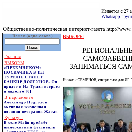
Издается с 27 
Whatsapp-гру
Общественно-политическая интернет-газета http://www.v
Поиск (одно слово)
ВЫБОРЫ
РЕГИОНАЛЬН
Главная
САМОЗАБВЕН
ВЫБОРЫ
ЗАНИМАТЬСЯ СА
«ПРЕЕМНИКОМ»
ПОСКАЧИНА В ИЛ
ТУМЭНЕ СТАНЕТ
Николай СЕМЕНОВ, специально для ИГ "
БАНКИР ДОЛГУНОВ. Он
придет в Ил Тумэн всерьез
и надолго
[0]
В парламенте
Александр Подголов:
активная жизненная
позиция ветеранов Жатая
Культура
В селе Майя пройдёт
иммерсивный фестиваль
«Андросов FEST» к