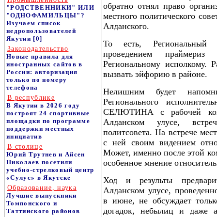
обратно отнял право органи
"РОДСТВЕННИКИ" ИЛИ
местного политического совет
"ОДНОФАМИЛЬЦЫ"?
Изучаем список
Алданского.
недропользователей
Якутии
[0]
То есть, Региональный 
Законодательство
проведением праймериз
Новые правила для
Региональному исполкому. Р
иностранных сайтов в
России: авторизация
вызвать эйфорию в районе.
только по номеру
телефона
Нелишним будет напомни
В республике
Регионального исполнител
В Якутии в 2026 году
СЕЛЮТИНА с рабочей ком
построят 24 спортивные
площадки по программе
Алданском улусе, встре
поддержки местных
политсовета. На встрече мес
инициатив
с ней своим видением отно
В столице
Может, именно после этой ко
Юрий Трутнев и Айсен
особенное мнение относитель
Николаев посетили
учебно-стрелковый центр
«Сулус» в Якутске
Ход и результы предвари
Образование, наука
Алданском улусе, проведенн
Лучшие выпускники
в июне, не обсуждает тольк
Томпонского и
догадок, небылиц и даже а
Таттинского районов