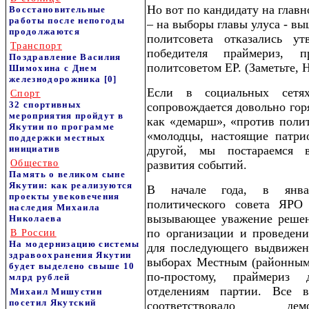
Но вот по кандидату на главн
Восстановительные
работы после непогоды
– на выборы главы улуса - в
продолжаются
политсовета отказались у
Транспорт
победителя праймериз, 
Поздравление Василия
политсоветом ЕР. (Заметьте, 
Шимохина с Днем
железнодорожника
[0]
Если в социальных сетя
Спорт
32 спортивных
сопровождается довольно гор
мероприятия пройдут в
как «демарш», «против полит
Якутии по программе
«молодцы, настоящие патри
поддержки местных
инициатив
другой, мы постараемся 
Общество
развития событий.
Память о великом сыне
Якутии: как реализуются
В начале года, в январ
проекты увековечения
политического совета ЯР
наследия Михаила
вызывающее уважение решен
Николаева
по организации и проведени
В России
На модернизацию системы
для последующего выдвижен
здравоохранения Якутии
выборах Местным (районным)
будет выделено свыше 10
по-простому, праймериз
млрд рублей
отделениям партии. Все в
Михаил Мишустин
посетил Якутский
соответствовало дем