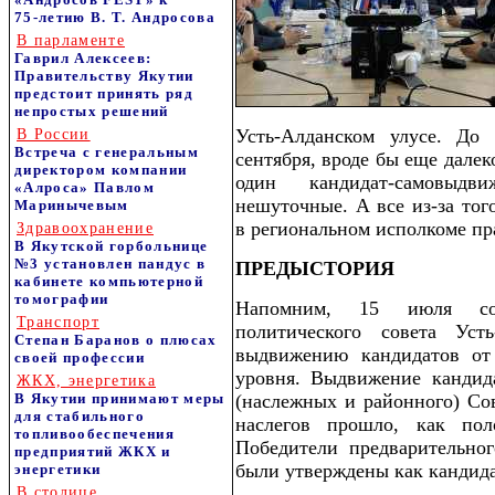
75‑летию В. Т. Андросова
В парламенте
Гаврил Алексеев:
Правительству Якутии
предстоит принять ряд
непростых решений
Усть-Алданском улусе. До 
В России
Встреча с генеральным
сентября, вроде бы еще дале
директором компании
один кандидат-самовыдв
«Алроса» Павлом
нешуточные. А все из-за того
Маринычевым
в региональном исполкоме пр
Здравоохранение
В Якутской горбольнице
№3 установлен пандус в
ПРЕДЫСТОРИЯ
кабинете компьютерной
томографии
Напомним, 15 июля сост
Транспорт
политического совета Уст
Степан Баранов о плюсах
выдвижению кандидатов от
своей профессии
уровня. Выдвижение кандид
ЖКХ, энергетика
В Якутии принимают меры
(наслежных и районного) Сов
для стабильного
наслегов прошло, как по
топливообеспечения
Победители предварительно
предприятий ЖКХ и
были утверждены как кандида
энергетики
В столице