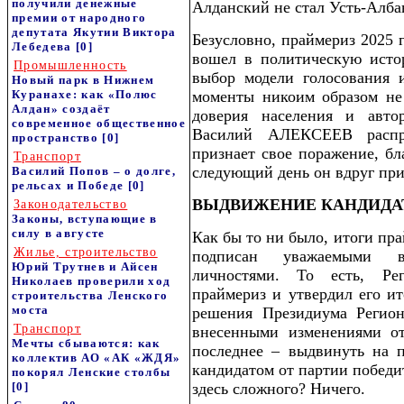
получили денежные
Алданский не стал Усть-Алба
премии от народного
депутата Якутии Виктора
Безусловно, праймериз 2025 
Лебедева
[0]
вошел в политическую исто
Промышленность
выбор модели голосования 
Новый парк в Нижнем
Куранахе: как «Полюс
моменты никоим образом не
Алдан» создаёт
доверия населения и авто
современное общественное
Василий АЛЕКСЕЕВ распро
пространство
[0]
признает свое поражение, бл
Транспорт
следующий день он вдруг при
Василий Попов – о долге,
рельсах и Победе
[0]
ВЫДВИЖЕНИЕ КАНДИДА
Законодательство
Законы, вступающие в
силу в августе
Как бы то ни было, итоги пр
Жилье, строительство
подписан уважаемыми в
Юрий Трутнев и Айсен
личностями. То есть, Ре
Николаев проверили ход
праймериз и утвердил его ит
строительства Ленского
моста
решения Президиума Регион
Транспорт
внесенными изменениями от
Мечты сбываются: как
последнее – выдвинуть на 
коллектив АО «АК «ЖДЯ»
кандидатом от партии победит
покорял Ленские столбы
[0]
здесь сложного? Ничего.