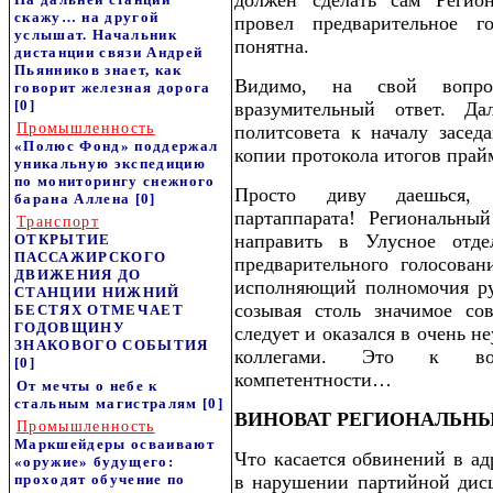
должен сделать сам Регио
скажу… на другой
провел предварительное г
услышат. Начальник
понятна.
дистанции связи Андрей
Пьянников знает, как
Видимо, на свой вопр
говорит железная дорога
[0]
вразумительный ответ. 
Промышленность
политсовета к началу засед
«Полюс Фонд» поддержал
копии протокола итогов прай
уникальную экспедицию
по мониторингу снежного
Просто диву даешься, 
барана Аллена
[0]
партаппарата! Региональны
Транспорт
направить в Улусное отде
ОТКРЫТИЕ
ПАССАЖИРСКОГО
предварительного голосова
ДВИЖЕНИЯ ДО
исполняющий полномочия ру
СТАНЦИИ НИЖНИЙ
созывая столь значимое со
БЕСТЯХ ОТМЕЧАЕТ
ГОДОВЩИНУ
следует и оказался в очень 
ЗНАКОВОГО СОБЫТИЯ
коллегами. Это к воп
[0]
компетентности…
От мечты о небе к
стальным магистралям
[0]
ВИНОВАТ РЕГИОНАЛЬН
Промышленность
Маркшейдеры осваивают
Что касается обвинений в ад
«оружие» будущего:
проходят обучение по
в нарушении партийной дис